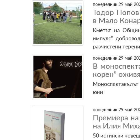
понеделник 29 май 202
Тодор Попов
в Мало Кона
Кметът на Общин
импулс” добровол
разчистени терени
понеделник 29 май 202
В моноспект
корен” оживя
Моноспектакълът 
юни
понеделник 29 май 202
Премиера на 
на Илия Мих
50 истински чове