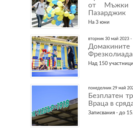
от Мъжки 
Пазарджик
На 3 юни
вторник 30 май 2023 -
Домакинит
Фрезколиада 
Над 150 участници
понеделник 29 май 202
Безплатен тр
Враца в сряд
Записвания - до 15