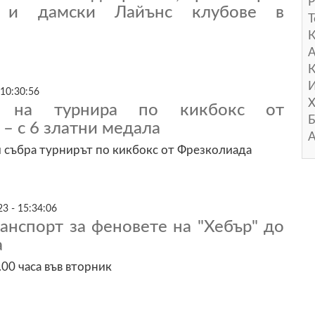
Р
и дамски Лайънс клубове в
Т
А
К
И
 10:30:56
Х
е на турнира по кикбокс от
Б
– с 6 златни медала
А
 събра турнирът по кикбокс от Фрезколиада
3 - 15:34:06
анспорт за феновете на "Хебър" до
а
.00 часа във вторник