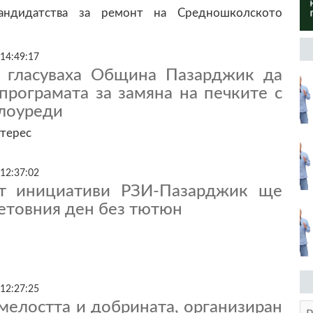
ндидатства за ремонт на Средношколското
 14:49:17
 гласуваха Община Пазарджик да
програмата за замяна на печките с
лоуреди
нтерес
 12:37:02
от инициативи РЗИ-Пазарджик ще
етовния ден без тютюн
 12:27:25
мелостта и добрината, организиран