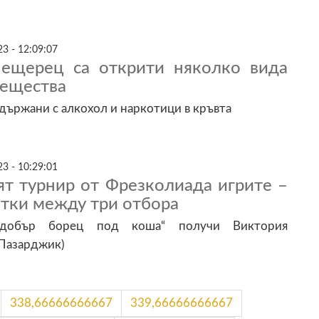
3 - 12:09:07
ещерец са открити няколко вида
вещества
адържани с алкохол и наркотици в кръвта
3 - 10:29:01
ят турнир от Фрезколиада игрите –
тки между три отбора
-добър борец под коша“ получи Виктория
 Пазарджик)
338,66666666667
339,66666666667