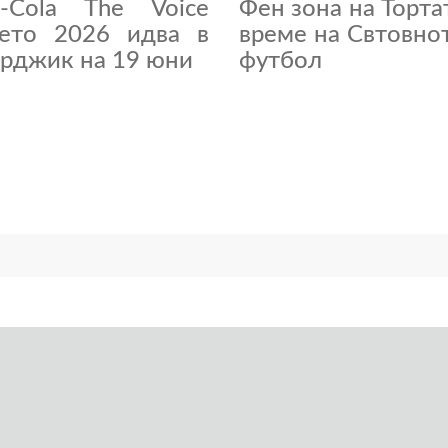
a-Cola The Voice
Фен зона на Торта
нето 2026 идва в
време на Свтовно
рджик на 19 юни
футбол