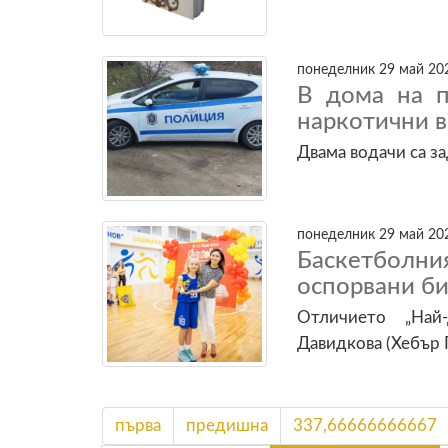
понеделник 29 май 202
В дома на п
наркотични 
Двама водачи са з
понеделник 29 май 202
Баскетболни
оспорвани би
Отличието „Най
Давидкова (Хебър
първа
предишна
337,66666666667