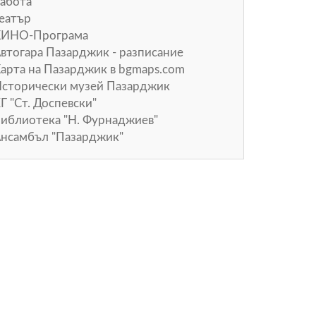
абота
еатър
КИНО-Програма
втогара Пазарджик - разписание
арта на Пазарджик в
bgmaps.com
сторически музей Пазарджик
Г "Ст. Доспевски"
иблиотека "Н. Фурнаджиев"
нсамбъл "Пазарджик"