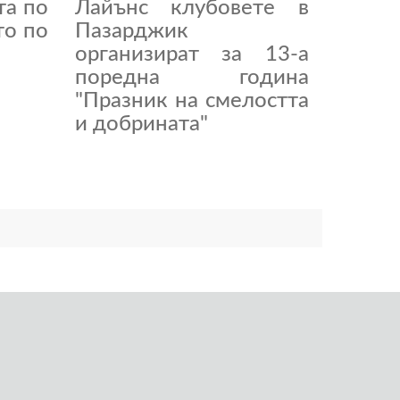
та по
Лайънс клубовете в
то по
Пазарджик
организират за 13-а
поредна година
"Празник на смелостта
и добрината"