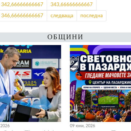
342,66666666667
343,66666666667
346,66666666667
следваща
последна
ОБЩИНИ
 2026
09 юни, 2026