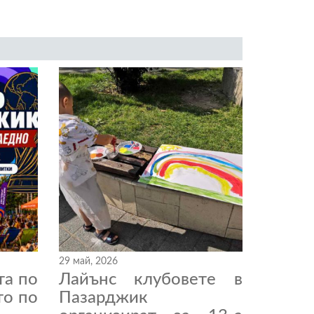
29 май, 2026
та по
Лайънс клубовете в
то по
Пазарджик