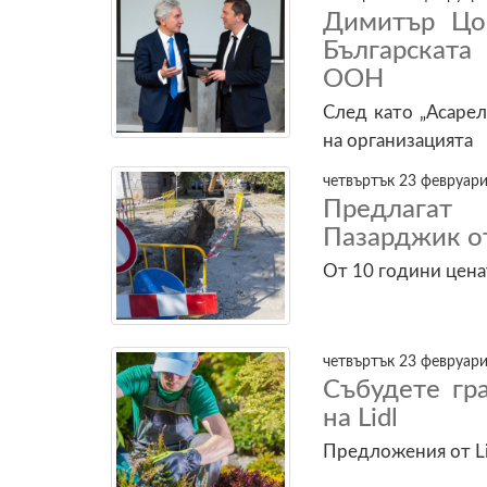
Димитър Цо
Българската
ООН
След като „Асарел
на организацията
четвъртък 23 февруари
Предлагат
Пазарджик от
От 10 години цена
четвъртък 23 февруари
Събудете гр
на Lidl
Предложения от Li