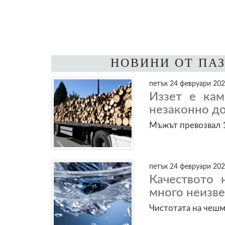
НОВИНИ ОТ ПА
петък 24 февруари 202
Иззет е кам
незаконно д
Мъжът превозвал 1
петък 24 февруари 202
Качеството 
много неизв
Чистотата на чешм