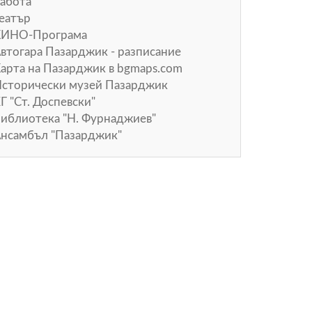
абота
еатър
КИНО-Програма
втогара Пазарджик - разписание
арта на Пазарджик в
bgmaps.com
сторически музей Пазарджик
Г "Ст. Доспевски"
иблиотека "Н. Фурнаджиев"
нсамбъл "Пазарджик"