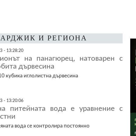
ЗАРДЖИК И РЕГИОНА
3 - 13:28:20
ионът на панагюрец, натоварен с
обита дървесина
0 кубика иглолистна дървесина
3 - 13:20:06
на питейната вода е уравнение с
естни
яната вода се контролира постоянно