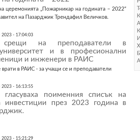
Р
Т
на церемонията „Пожарникар на годината – 2022“
равител на Пазарджик Трендафил Величков.
А
К
 2023 - 17:04:03
И
и срещи на преподаватели в
Х
 университет и в професионални
Б
ченици и инженери в РАИС
А
 врати в РАИС - за учащи се и преподаватели
 2023 - 16:13:55
 гласуваха поименния списък на
а инвестиции през 2023 година в
рджик.
 2023 - 15:21:29