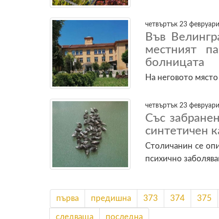
четвъртък 23 февруари
Във Велингр
местният п
болницата
На неговото място
четвъртък 23 февруари
Със забране
синтетичен 
Столичанин се опи
психично заболява
първа
предишна
373
374
375
следваща
последна