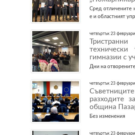
Сред отличените 
е и областният уп
четвъртък 23 февруари
Тристранн
технически
гимназии с у
Дни на отворените
четвъртък 23 февруари
Съветниците
разходите з
община Паза
Без изменения
четвъртък 23 февруари