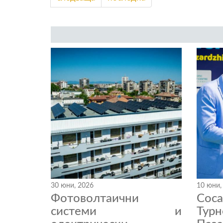
30 юни, 2026
10 юни,
Фотоволтаични
Coc
системи и
Тур