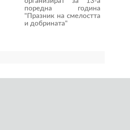
организират за 13-а
поредна година
"Празник на смелостта
и добрината"