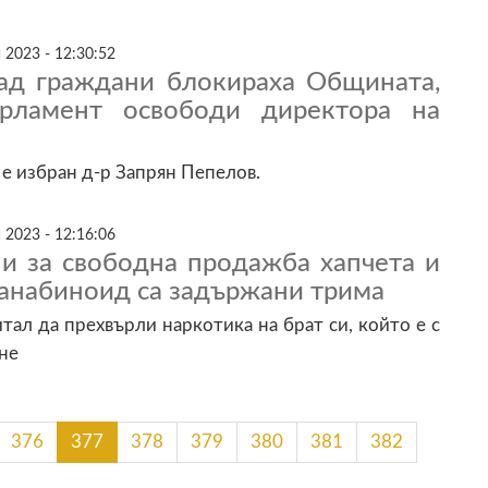
 2023 - 12:30:52
ад граждани блокираха Общината,
арламент освободи директора на
 e избран д-р Запрян Пепелов.
 2023 - 12:16:06
ни за свободна продажба хапчета и
канабиноид са задържани трима
тал да прехвърли наркотика на брат си, който е с
не
376
377
378
379
380
381
382