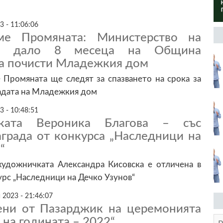
3 - 11:06:06
ме Промяната: Министерство на
 е дало 8 месеца на Община
а почисти Младежкия дом
Промяната ще следят за спазването на срока за
адата на Младежкия дом
3 - 10:48:51
чката Вероника Благова – със
аграда от конкурса „Наследници на
“
художничката Александра Кисовска е отличена в
рс „Наследници на Дечко Узунов“
 2023 - 21:46:07
ени от Пазарджик на церемонията
на годината – 2022“