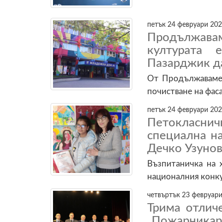
петък 24 февруари 202
Продължава
културата
Пазарджик д
От Продължаваме 
почистване на фас
петък 24 февруари 202
Петокласни
специална н
Дечко Узунов
Възпитаничка на 
националния конку
четвъртък 23 февруари
Трима отлич
„Пожарникар 