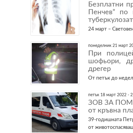
Безплатни п
Пенчев” по 
туберкулозат
24 март – Световен
понеделник 21 март 20
При полице
шофьори, д
дрегер
От петък до неде
петък 18 март 2022 - 2
ЗОВ ЗА ПОМО
от кръвна пл
39-годишната Пет
от животоспасяващ