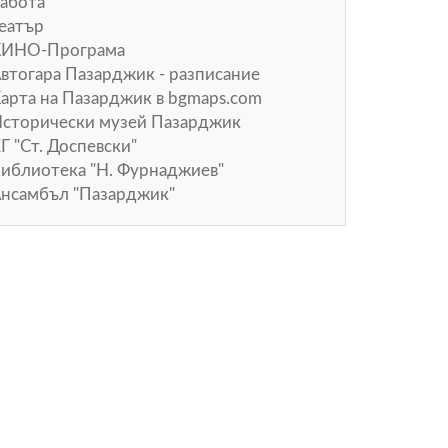
абота
еатър
КИНО-Програма
втогара Пазарджик - разписание
арта на Пазарджик в
bgmaps.com
сторически музей Пазарджик
Г "Ст. Доспевски"
иблиотека "Н. Фурнаджиев"
нсамбъл "Пазарджик"