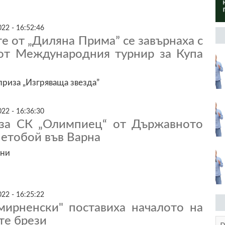
22 - 16:52:46
е от „Диляна Прима” се завърнаха с
от Международния турнир за Купа
приза „Изгряваща звезда”
22 - 16:36:30
за СК „Олимпиец“ от Държавното
етобой във Варна
ини
22 - 16:25:22
мирненски" поставиха началото на
те брези