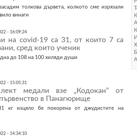
Р
засадим толкова дървета, колкото сме изрязали
Т
авило винаги
А
К
22 - 16:09:24
И
и на covid-19 са 31, от които 7 са
Х
ани, сред които ученик
Б
дна до 108 на 100 хиляди души
А
22 - 15:05:31
лект медали взе „Кодокан” от
първенство в Панагюрище
81 кг изцяло бе покорена от джудистите на
22 - 14:34:10