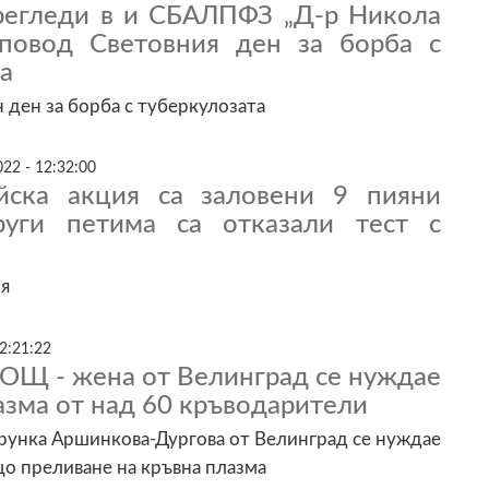
регледи в и СБАЛПФЗ „Д-р Никола
повод Световния ден за борба с
а
 ден за борба с туберкулозата
22 - 12:32:00
йска акция са заловени 9 пияни
руги петима са отказали тест с
ля
2:21:22
Щ - жена от Велинград се нуждае
азма от над 60 кръводарители
рунка Аршинкова-Дургова от Велинград се нуждае
о преливане на кръвна плазма