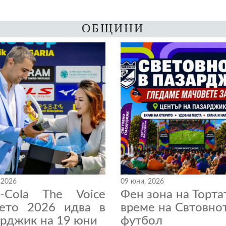
ОБЩИНИ
 2026
09 юни, 2026
a-Cola The Voice
Фен зона на Торта
нето 2026 идва в
време на Свтовно
рджик на 19 юни
футбол