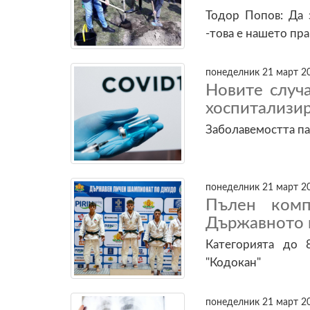
Тодор Попов: Да 
-това е нашето пр
понеделник 21 март 20
Новите случа
хоспитализир
Заболавемостта па
понеделник 21 март 20
Пълен комп
Държавното 
Категорията до 
"Кодокан"
понеделник 21 март 20