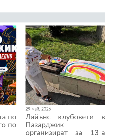
29 май, 2026
та по
Лайънс клубовете в
то по
Пазарджик
организират за 13-а