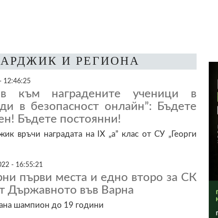
ЗАРДЖИК И РЕГИОНА
- 12:46:25
в към наградените ученици в
ъди в безопасност онлайн”: Бъдете
ен! Бъдете постоянни!
ик връчи наградата на IX „а” клас от СУ „Георги
22 - 16:55:21
ни първи места и едно второ за СК
т Държавното във Варна
ана шампион до 19 години