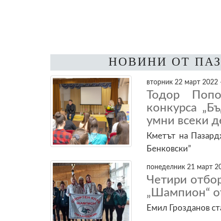
НОВИНИ ОТ ПА
вторник 22 март 2022 
Тодор Попо
конкурса „Б
умни всеки д
Кметът на Пазардж
Бенковски”
понеделник 21 март 20
Четири отбор
„Шампион“ о
Емил Грозданов ст