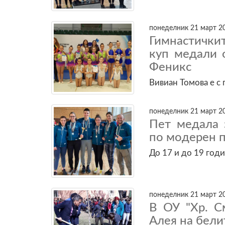
понеделник 21 март 20
Гимнастичкит
куп медали 
Феникс
Вивиан Томова е с 
понеделник 21 март 20
Пет медала 
по модерен п
До 17 и до 19 год
понеделник 21 март 20
В ОУ "Хр. С
Алея на бели