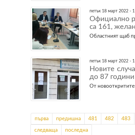
петък 18 март 2022 - 1
Официално р
са 161, желан
Областният щаб п
петък 18 март 2022 - 1
Новите случа
до 87 години
От новооткритите 
първа
предишна
481
482
483
следваща
последна