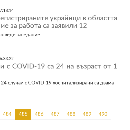
7:18:14
егистрираните украйнци в областта
ие за работа са заявили 12
роведе заседание
6:33:22
и с COVID-19 са 24 на възраст от 1
24 случаи с COVID-19 хоспитализирани са двама
484
485
486
487
488
489
490