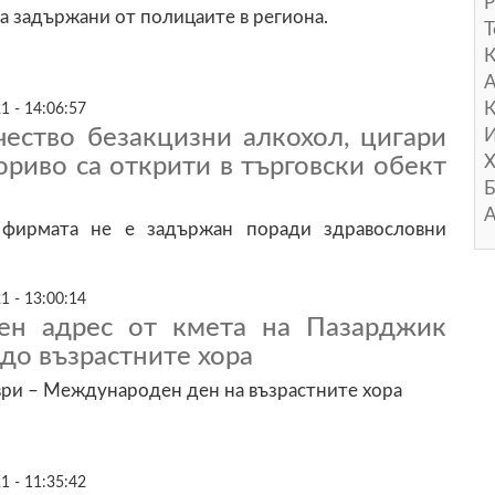
Р
а задържани от полицаите в региона.
Т
А
К
1 - 14:06:57
чество безакцизни алкохол, цигари
И
Х
ориво са открити в търговски обект
Б
А
 фирмата не е задържан поради здравословни
1 - 13:00:14
ен адрес от кмета на Пазарджик
до възрастните хора
ри – Международен ден на възрастните хора
1 - 11:35:42