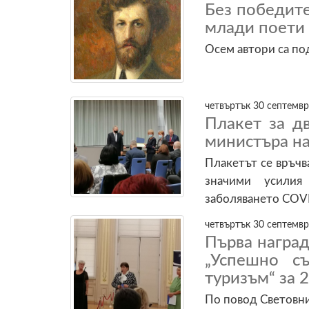
Без победите
млади поети
Осем автори са под
четвъртък 30 септемвр
Плакет за д
министъра на
Плакетът се връчв
значими усилия
заболяването COV
четвъртък 30 септемвр
Първа наград
„Успешно с
туризъм“ за 2
По повод Световни