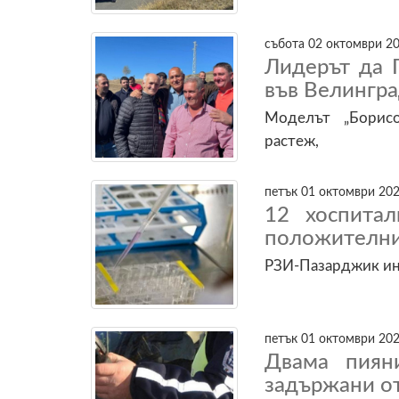
събота 02 октомври 20
Лидерът да 
във Велингр
Моделът „Борисо
растеж,
петък 01 октомври 202
12 хоспитал
положителни
РЗИ-Пазарджик ин
петък 01 октомври 202
Двама пиян
задържани от