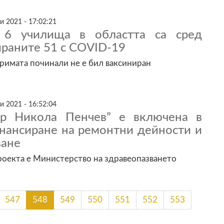
и 2021 - 17:02:21
 6 училища в областта са сред
раните 51 с COVID-19
римата починали не е бил ваксиниран
и 2021 - 16:52:04
-р Никола Пенчев” е включена в
инансиране на ремонтни дейности и
ване
оекта е Министерство на здравеопазването
547
548
549
550
551
552
553