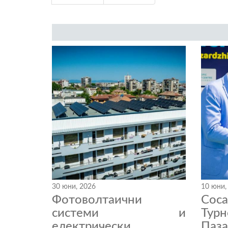
30 юни, 2026
10 юни,
Фотоволтаични
Coc
системи и
Тур
електрически
Паза