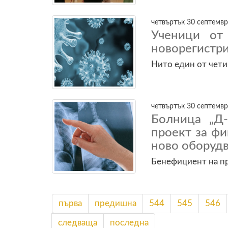
четвъртък 30 септемвр
Ученици от
новорегистри
Нито един от чети
четвъртък 30 септемвр
Болница „Д
проект за ф
ново оборуд
Бенефициент на пр
първа
предишна
544
545
546
следваща
последна