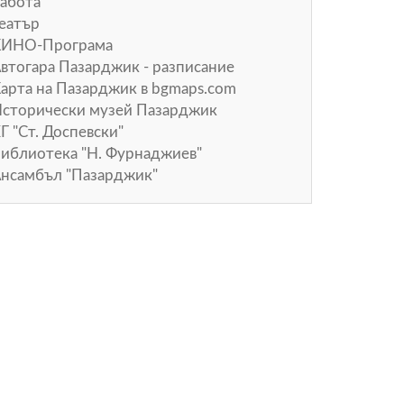
абота
еатър
КИНО-Програма
втогара Пазарджик - разписание
арта на Пазарджик в
bgmaps.com
сторически музей Пазарджик
Г "Ст. Доспевски"
иблиотека "Н. Фурнаджиев"
нсамбъл "Пазарджик"