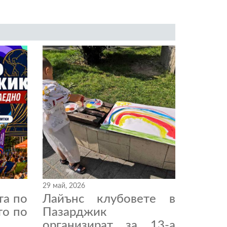
29 май, 2026
та по
Лайънс клубовете в
то по
Пазарджик
организират за 13-а