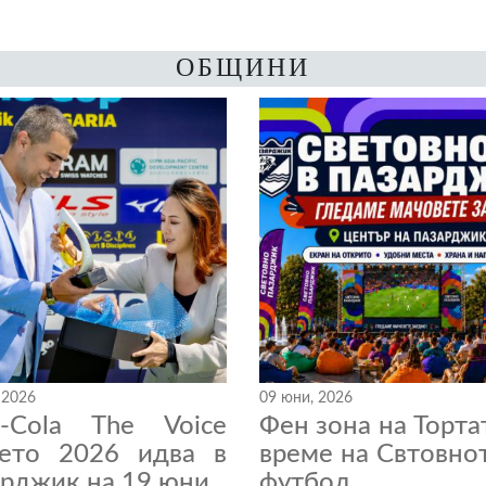
ОБЩИНИ
 2026
09 юни, 2026
a-Cola The Voice
Фен зона на Торта
нето 2026 идва в
време на Свтовно
рджик на 19 юни
футбол