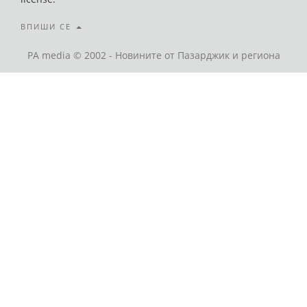
ВПИШИ СЕ
PA media © 2002 - Новините от Пазарджик и региона