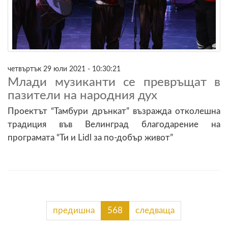
четвъртък 29 юли 2021 - 10:30:21
Млади музиканти се превръщат в
пазители на народния дух
Проектът “Тамбури дрънкат” възражда отколешна
традиция във Велинград благодарение на
програмата “Ти и Lidl за по-добър живот”
предишна
568
следваща