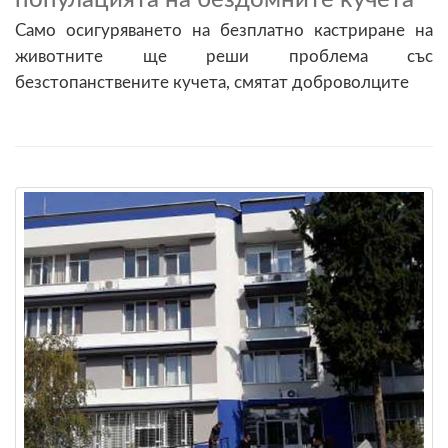
Само осигуряването на безплатно кастриране на
животните ще реши проблема със
безстопанствените кучета, смятат доброволците