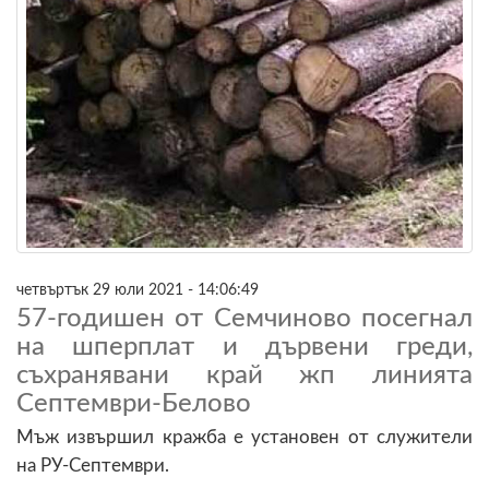
четвъртък 29 юли 2021 - 14:06:49
57-годишен от Семчиново посегнал
на шперплат и дървени греди,
съхранявани край жп линията
Септември-Белово
Мъж извършил кражба е установен от служители
на РУ-Септември.