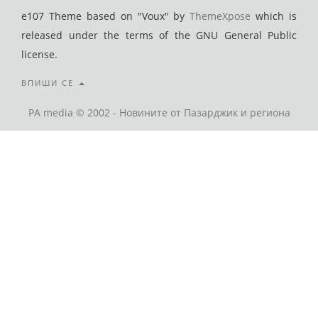
e107 Theme based on "Voux" by
ThemeXpose
which is
released under the terms of the GNU General Public
license.
ВПИШИ СЕ
PA media © 2002 - Новините от Пазарджик и региона