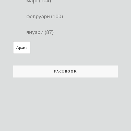
март (104)
февруари (100)
януари (87)
Архив
FACEBOOK