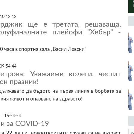
 10:12:12
арджик ще е третата, решаваща,
олуфиналните плейофи "Хебър" -
0 часа в спортна зала „Васил Левски“
 09:54:44
трова: Уважаеми колеги, честит
ен празник!
дължавате да бъдете на първа линия в борбата за
кия живот и опазване на здравето!
 - 16:54:54
би за COVID-19
са 22 души, новооткритите случаи са на възраст