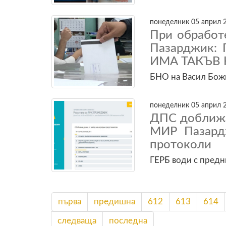
понеделник 05 април 2
При обработ
Пазарджик: 
ИМА ТАКЪВ Н
БНО на Васил Бож
понеделник 05 април 2
ДПС доближ
МИР Пазард
протоколи
ГЕРБ води с предн
първа
предишна
612
613
614
следваща
последна