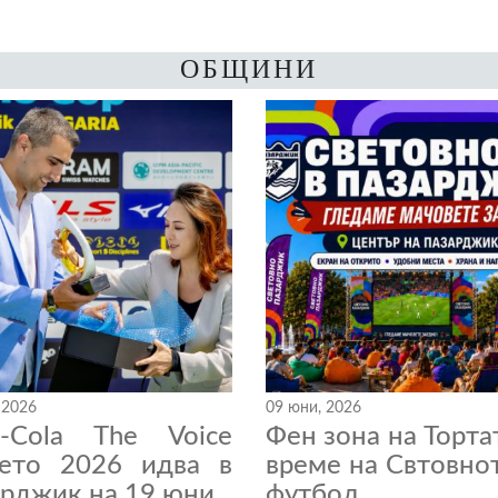
ОБЩИНИ
 2026
09 юни, 2026
a-Cola The Voice
Фен зона на Торта
нето 2026 идва в
време на Свтовно
рджик на 19 юни
футбол