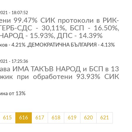
021 - 18:07:52
ени 99.47% СИК протоколи в РИК-
ГЕРБ-СДС - 30,11%, БСП - 16.50%,
АРОД - 15.93%, ДПС - 14.39%
ков - 4.21% ,ДЕМОКРАТИЧНА БЪЛГАРИЯ - 4.13%
021 - 17:25:36
ава ИМА ТАКЪВ НАРОД и БСП в 13
жик при обработени 93.93% СИК
ина от 13%
615
616
617
618
619
620
621