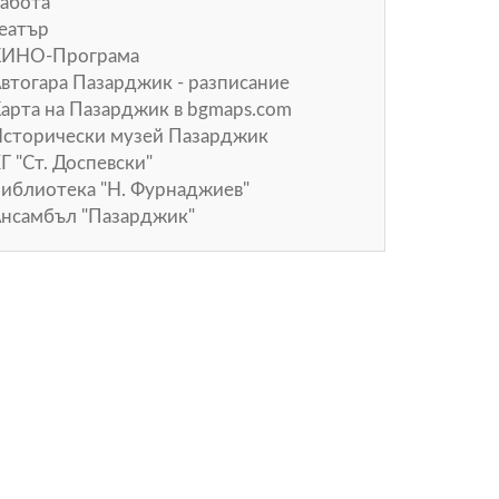
абота
еатър
КИНО-Програма
втогара Пазарджик - разписание
арта на Пазарджик в
bgmaps.com
сторически музей Пазарджик
Г "Ст. Доспевски"
иблиотека "Н. Фурнаджиев"
нсамбъл "Пазарджик"