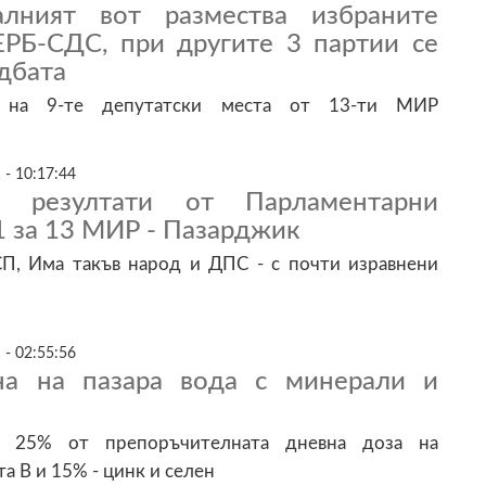
алният вот размества избраните
ЕРБ-СДС, при другите 3 партии се
дбата
о на 9-те депутатски места от 13-ти МИР
 - 10:17:44
и резултати от Парламентарни
1 за 13 МИР - Пазарджик
СП, Има такъв народ и ДПС - с почти изравнени
 - 02:55:56
на на пазара вода с минерали и
ва 25% от препоръчителната дневна доза на
а В и 15% - цинк и селен