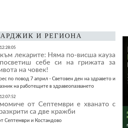
ЗАРДЖИК И РЕГИОНА
 12:28:05
към лекарите: Няма по-висша кауза
посветиш себе си на грижата за
ивота на човек!
ес по повод 7 април - Световен ден на здравето и
азник на работещите в здравеопазването
 12:07:52
момиче от Септември е хванато с
разкрити са две кражби
от Септември и Костандово