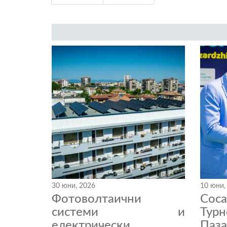
30 юни, 2026
10 юни,
Фотоволтаични
Coc
системи и
Тур
електрически
Паза