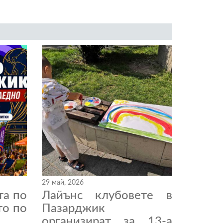
29 май, 2026
та по
Лайънс клубовете в
то по
Пазарджик
организират за 13-а