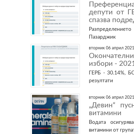
Преференци
депути от Г
спазва подре
Разпределениет
Пазарджик
вторник 06 април 2021
Окончателн
избори - 202
ГЕРБ - 30.14%, Б
резултати
вторник 06 април 2021
„Девин“ пус
витамини
Водата осигуря
витамини от групат