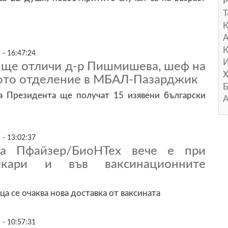
Р
Т
А
К
 - 16:47:24
И
 ще отличи д-р Пишмишева, шеф на
Х
то отделение в МБАЛ-Пазарджик
Б
а Президента ще получат 15 изявени български
А
 - 13:02:37
на Пфайзер/БиоНТех вече е при
екари и във ваксинационните
а се очаква нова доставка от ваксината
 - 10:57:31