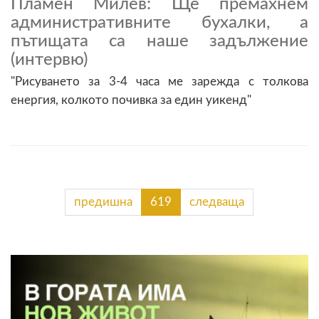
Пламен Милев: Ще премахнем
административните бухалки, а
пътищата са наше задължение
(интервю)
"Рисуването за 3-4 часа ме зарежда с толкова
енергия, колкото почивка за един уикенд"
предишна
619
следваща