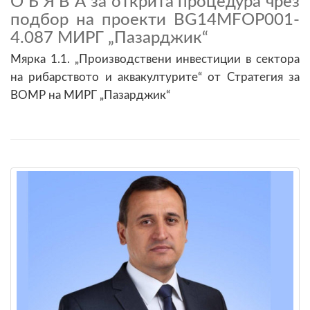
О Б Я В А за открита процедура чрез
подбор на проекти BG14MFOP001-
4.087 МИРГ „Пазарджик“
Мярка 1.1. „Производствени инвестиции в сектора
на рибарството и аквакултурите“ от Стратегия за
ВОМР на МИРГ „Пазарджик“