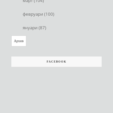
март (104)
февруари (100)
януари (87)
Архив
FACEBOOK