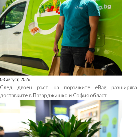
03 август, 2026
След двоен ръст на поръчките eBag разширява
доставките в Пазарджишко и София област