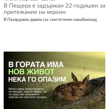
В Пещера е задържан 22-годишен за
притежание на хероин
В Пазарджик двама със синтетичен канабиноид