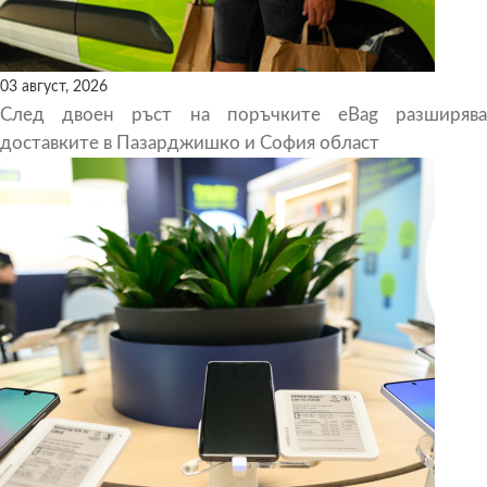
03 август, 2026
След двоен ръст на поръчките eBag разширява
доставките в Пазарджишко и София област