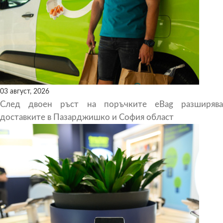
03 август, 2026
След двоен ръст на поръчките eBag разширява
доставките в Пазарджишко и София област