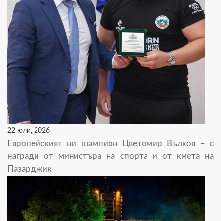
22 юли, 2026
Европейският ни шампион Цветомир Вълков – с
награди от министъра на спорта и от кмета на
Пазарджик