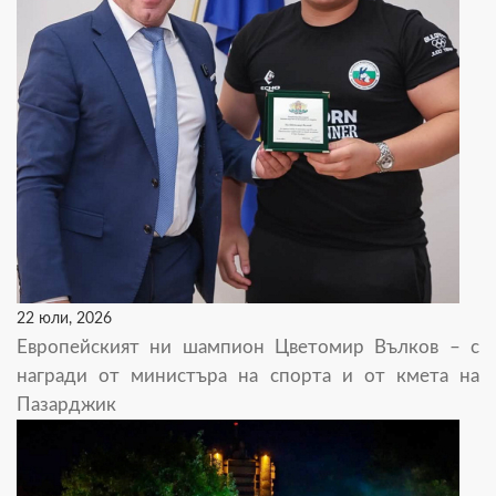
22 юли, 2026
Европейският ни шампион Цветомир Вълков – с
награди от министъра на спорта и от кмета на
Пазарджик