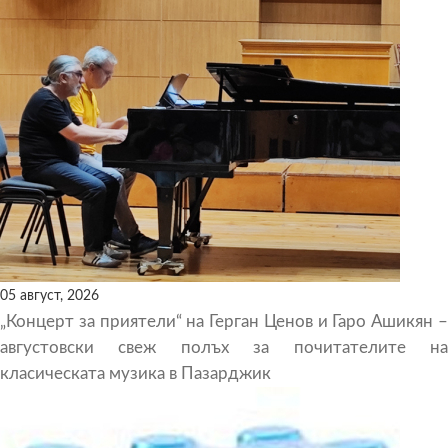
05 август, 2026
„Концерт за приятели“ на Герган Ценов и Гаро Ашикян –
августовски свеж полъх за почитателите на
класическата музика в Пазарджик