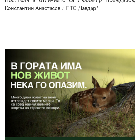
Носители а отличието са Любомир Преждаров,
Константин Анастасов и ПТС „Чавдар“