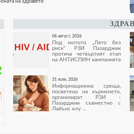
оната на здравето
ЗДРА
06 август, 2026
Под мотото „Лято без
риск“ РЗИ Пазарджик
протича четвъртият етап
на АНТИСПИН кампанията
31 юли, 2026
Информационна среща,
посветена на кърменето,
организират РЗИ -
Пазарджик съвместно с
Лайънс клу ...