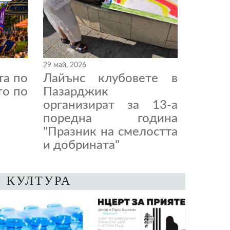
29 май, 2026
та по
Лайънс клубовете в
то по
Пазарджик
организират за 13-а
поредна година
"Празник на смелостта
и добрината"
КУЛТУРА