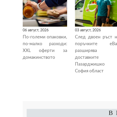
06 август, 2026
03 август, 2026
По-големи опаковки,
След двоен ръст н
по-малко разходи:
поръчките eBa
XXL оферти за
разширява
домакинството
доставките 
Пазарджишко 
София област
В