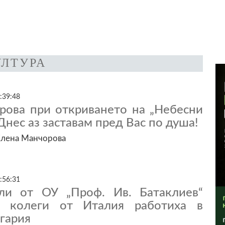
УЛТУРА
:39:48
рова при откриването на „Небесни
Днес аз заставам пред Вас по душа!
Елена Манчорова
:56:31
ли от ОУ „Проф. Ив. Батаклиев“
с колеги от Италия работиха в
гария