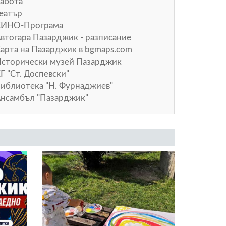
абота
еатър
КИНО-Програма
втогара Пазарджик - разписание
арта на Пазарджик в
bgmaps.com
сторически музей Пазарджик
Г "Ст. Доспевски"
иблиотека "Н. Фурнаджиев"
нсамбъл "Пазарджик"