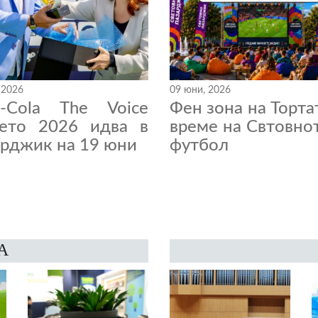
 2026
09 юни, 2026
a-Cola The Voice
Фен зона на Торта
нето 2026 идва в
време на Свтовно
рджик на 19 юни
футбол
А