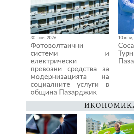
30 юни, 2026
10 юни,
Фотоволтаични
Coc
системи и
Тур
електрически
Паза
превозни средства за
модернизацията на
социалните услуги в
община Пазарджик
ИКОНОМИК