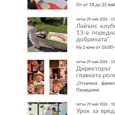
От от 18 до 22 ма
петък 29 май 2026 - 15
Лайънс клуб
13-а поредн
добрината"
На 1 юни от 16:00 
петък 29 май 2026 - 13
Директорът
главната рол
„Откачена фами
Пазарджик
петък 29 май 2026 - 10
Урок за вре