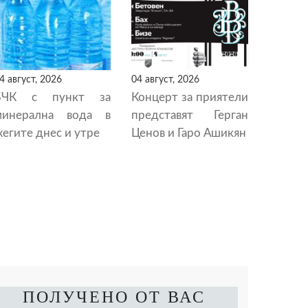
4 август, 2026
04 август, 2026
БЧК с пункт за
Концерт за приятели
минерална вода в
представят Герган
егите днес и утре
Ценов и Гаро Ашикян
ПОЛУЧЕНО ОТ ВАС