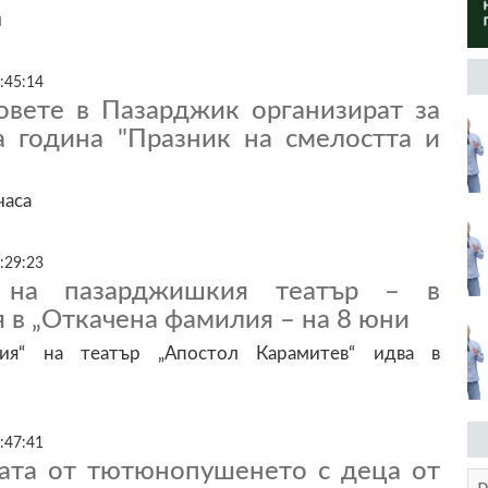
й
:45:14
овете в Пазарджик организират за
а година "Празник на смелостта и
часа
:29:23
 на пазарджишкия театър – в
я в „Откачена фамилия – на 8 юни
лия“ на театър „Апостол Карамитев“ идва в
:47:41
дата от тютюнопушенето с деца от