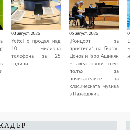
03 август, 2026
05 август, 2026
0
а
Yettel е продал над
„Концерт за
g
10 милиона
приятели“ на Герган
телефона за 25
Ценов и Гаро Ашикян
ж
в
години
– августовски свеж
и
полъх за
почитателите на
класическата музика
в Пазарджик
 КАДЪР