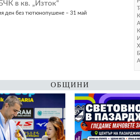
Р
БЧК в кв. „Изток“
Т
ия ден без тютюнопушене – 31 май
А
К
И
Х
Б
А
ОБЩИНИ