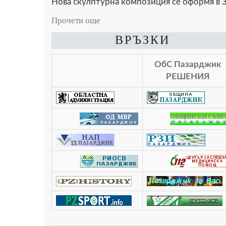
Нова скулптурна композиция се оформя в З
Прочети още
ВРЪЗКИ
ОбС Пазарджик
РЕШЕНИЯ