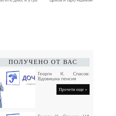
егите днес и утре
Ценов и Гаро Ашикян
ПОЛУЧЕНО ОТ ВАС
Георги К. Спасов:
Вдовишка пенсия
Прочети още »