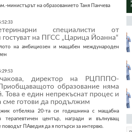
ам.-министърът на образованието Таня Панчева
5:52:33
теринарни специалисти от
гостуват на ПГСС „Царица Йоанна“
алото на амбициозен и мащабен международен
мен
5:29:53
лчакова, директор на РЦПППО-
Приобщаващото образование няма
й. Това е един непрекъснат процес и
а сме готови да продължим
жик отбеляза 20-та си годишнина с мащабна
в терапевтичен център, награди и вълнуващ
е поводът ПАведия да я потърси за интервю.