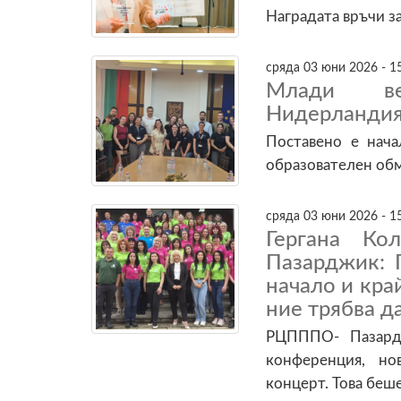
Наградата връчи з
сряда 03 юни 2026 - 1
Млади ве
Нидерландия 
Поставено е нач
образователен об
сряда 03 юни 2026 - 1
Гергана Ко
Пазарджик: 
начало и кра
ние трябва д
РЦПППО- Пазард
конференция, но
концерт. Това беш