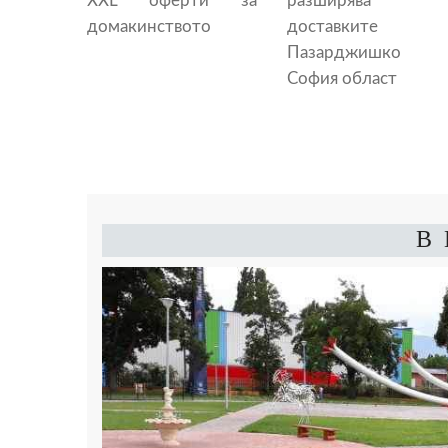
XXL оферти за
разширява
домакинството
доставките 
Пазарджишко 
София област
В