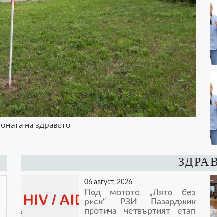
оната на здравето
ЗДРА
06 август, 2026
Под мотото „Лято без
риск“ РЗИ Пазарджик
протича четвъртият етап