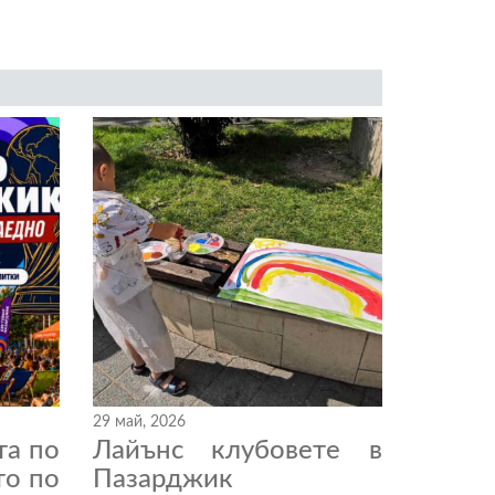
29 май, 2026
та по
Лайънс клубовете в
то по
Пазарджик