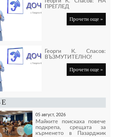
Георги К. Спасов: НА
ПРЕГЛЕД
Прочети още »
Георги К. Спасов:
ВЪЗМУТИТЕЛНО!
Прочети още »
ВЕ
05 август, 2026
Майките поискаха повече
подкрепа, срещата за
кърменето в Пазарджик