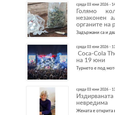
сряда 03 юни 2026 - 1
Голямо кол
незаконен а
органите на
Задържани са и дв
сряда 03 юни 2026 - 1
Coca-Cola Th
на 19 юни
Турнето е под мото
сряда 03 юни 2026 - 1
Издирвана
невредима
Жената е открита 