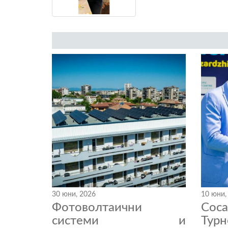
30 юни, 2026
10 юни,
Фотоволтаични
Coc
системи и
Тур