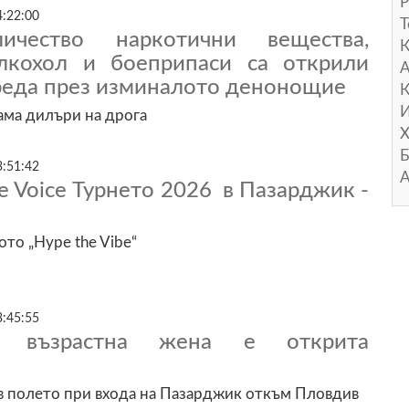
Р
4:22:00
Т
ичество наркотични вещества,
лкохол и боеприпаси са открили
А
 реда през изминалото денонощие
К
И
ама дилъри на дрога
Х
Б
3:51:42
А
e Voice Турнето 2026 в Пазарджик -
то „Hype the Vibe“
3:45:55
та възрастна жена е открита
в полето при входа на Пазарджик откъм Пловдив