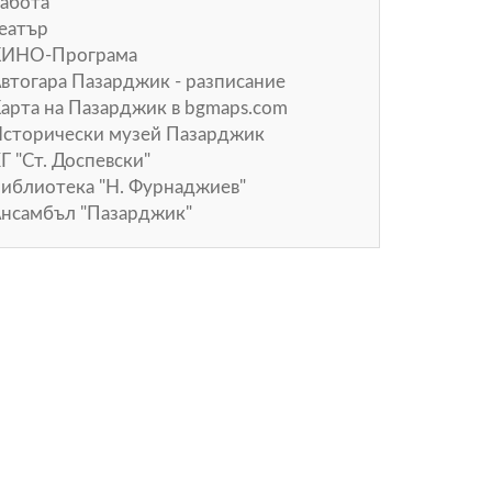
абота
еатър
КИНО-Програма
втогара Пазарджик - разписание
арта на Пазарджик в
bgmaps.com
сторически музей Пазарджик
Г "Ст. Доспевски"
иблиотека "Н. Фурнаджиев"
нсамбъл "Пазарджик"