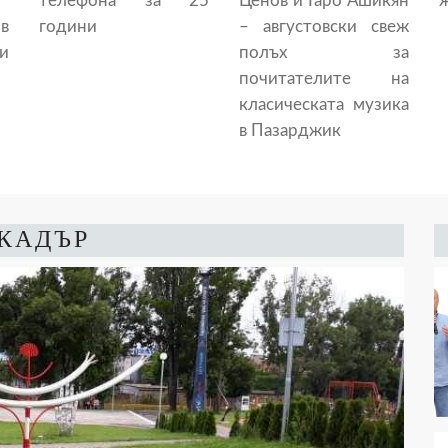
телефона за 25
Ценов и Гаро Ашикян
ж
в
години
– августовски свеж
и
полъх за
почитателите на
класическата музика
в Пазарджик
 КАДЪР