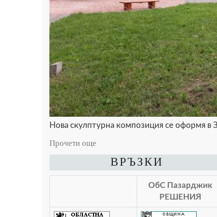
Нова скулптурна композиция се оформя в З
Прочети още
ВРЪЗКИ
ОбС Пазарджик
РЕШЕНИЯ