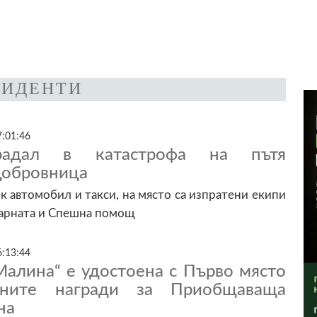
ИДЕНТИ
7:01:46
радал в катастрофа на пътя
Добровница
ек автомобил и такси, на място са изпратени екипи
жарната и Спешна помощ
6:13:44
Малина“ е удостоена с Първо място
ните награди за Приобщаваща
на