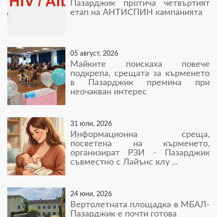
Пазарджик протича четвъртият
етап на АНТИСПИН кампанията
05 август, 2026
Майките поискаха повече
подкрепа, срещата за кърменето
в Пазарджик премина при
неочакван интерес
31 юли, 2026
Информационна среща,
посветена на кърменето,
организират РЗИ - Пазарджик
съвместно с Лайънс клу ...
24 юни, 2026
Вертолетната площадка в МБАЛ-
Пазарджик е почти готова