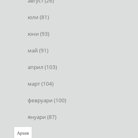
август (26)
юли (81)
юни (93)
май (91)
април (103)
март (104)
февруари (100)
януари (87)
Архив