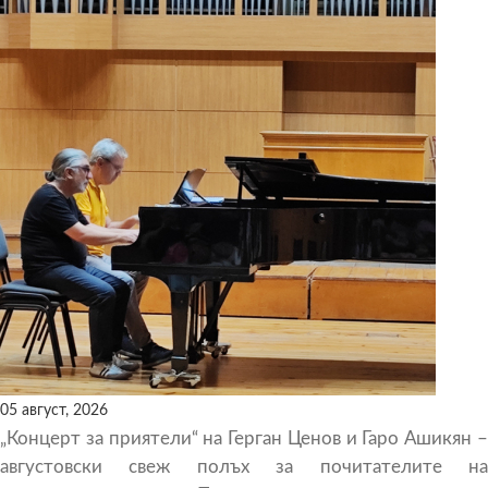
05 август, 2026
„Концерт за приятели“ на Герган Ценов и Гаро Ашикян –
августовски свеж полъх за почитателите на