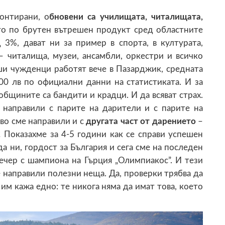
монтирани, о
бновени са училищата, читалищата,
то по брутен вътрешен продукт сред областните
 3%, дават ни за пример в спорта, в културата,
– читалища, музеи, ансамбли, оркестри и всичко
ши чужденци работят вече в Пазарджик, средната
00 лв по официални данни на статистиката. И за
 общините са бандити и крадци. И да всяват страх.
 направили с парите на дарители и с парите на
во сме направили и с
другата част от дарението
–
! Показахме за 4-5 години как се справи успешен
да ни, гордост за България и сега сме на последен
ечер с шампиона на Гърция „Олимпиакос”. И тези
ме направили полезни неща. Да, проверки трябва да
им кажа едно: те никога няма да имат това, което