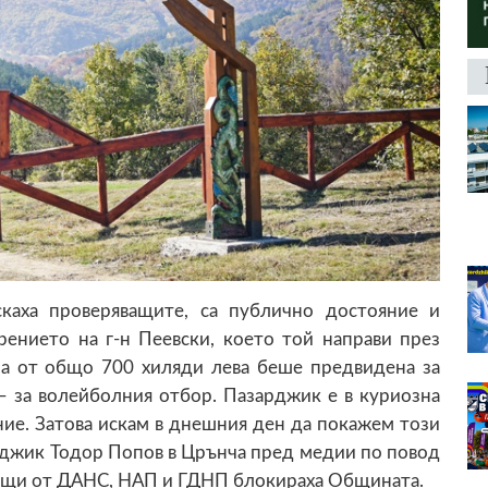
каха проверяващите, са публично достояние и
рението на г-н Пеевски, което той направи през
ума от общо 700 хиляди лева беше предвидена за
 – за волейболния отбор. Пазарджик е в куриозна
ние. Затова искам в днешния ден да покажем този
зарджик Тодор Попов в Црънча пред медии по повод
ващи от ДАНС, НАП и ГДНП блокираха Общината.