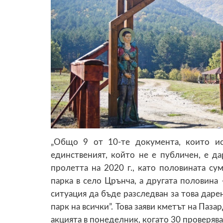
„Общо 9 от 10-те документа, които ис
единственият, който не е публичен, е да
пролетта на 2020 г., като половината с
парка в село Црънча, а другата половина
ситуация да бъде разследван за това даре
парк на всички”. Това заяви кметът на Па
акцията в понеделник, когато 30 проверя