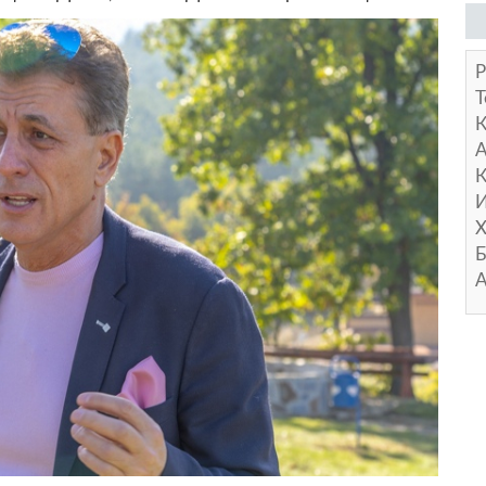
Р
Т
А
К
И
Х
Б
А