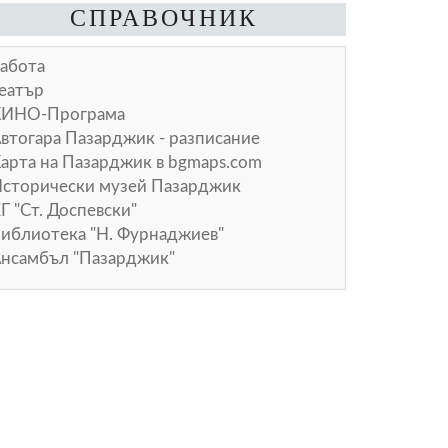
СПРАВОЧНИК
абота
еатър
КИНО-Програма
втогара Пазарджик - разписание
арта на Пазарджик в
bgmaps.com
сторически музей Пазарджик
Г "Ст. Доспевски"
иблиотека "Н. Фурнаджиев"
нсамбъл "Пазарджик"