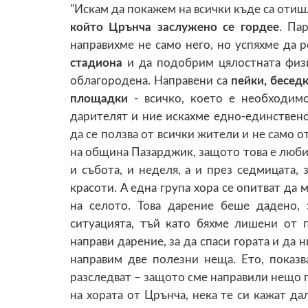
"Искам да покажем на всички къде са отиш
който Црънча заслужено се гордее
. Па
направихме не само него, но успяхме да
стадиона
и да подобрим цялостната физич
облагородена. Направени са
пейки, бесед
площадки
- всичко, което е необходим
дарителят и ние искахме едно-единствено
да се ползва от всички жители и не само о
на община Пазарджик, защото това е любим
и събота, и неделя, а и през седмицата,
красоти. А една група хора се опитват да 
на селото. Това дарение беше дадено, 
ситуацията, тъй като бяхме лишени от 
направи дарение, за да спаси гората и да 
направим две полезни неща. Ето, показв
разследват – защото сме направили нещо п
на хората от Црънча, нека те си кажат да