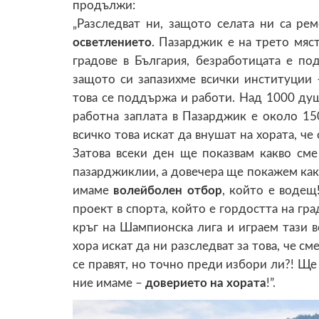
продължи:
„Разследват ни, защото селата ни са ре
осветлението
. Пазарджик е на трето мяс
градове в България, безработицата е под
защото си запазихме всички институции 
това се поддържа и работи. Над 1000 ду
работна заплата в Пазарджик е около 15
всичко това искат да внушат на хората, че
Затова всеки ден ще показвам какво сме
пазарджиклии, а довечера ще покажем как
имаме
волейболен отбор
, който е водещ
проект в спорта, който е гордостта на гра
кръг на Шампионска лига и играем тази в
хора искат да ни разследват за това, че с
се правят, но точно преди избори ли?! Ще 
ние имаме –
доверието на хората
!”.