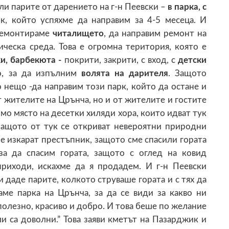
ли парите от дарението на г-н Пеевски –
в парка, с
рк, който успяхме да направим за 4-5 месеца. И
 ремонтираме
читалището
, да направим ремонт на
еска среда. Това е огромна територия, която е
ки, барбекюта -
покрити, закрити, с вход, с
детски
о, за да изпълним
волята на дарителя
. Защото
 нещо -да направим този парк, който да остане и
т жителите на Црънча, но и от жителите и гостите
о място на десетки хиляди хора, които идват тук
 защото от тук се откриват невероятни природни
ме изкарат престъпник, защото сме спасили гората
за да спасим гората, защото с оглед на ковид
приходи, искахме да я продадем. И г-н Пеевски
ни даде парите, колкото струваше гората и с тях да
аме парка на Црънча, за да се види за какво ни
олезно, красиво и добро. И това беше по желание
ли са доволни.” Това заяви кметът на Пазарджик и