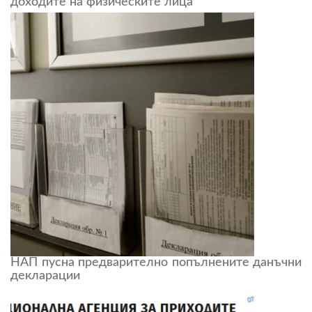
доходите на физическите лица
НАП пусна предварително попълнените данъчни
декларации