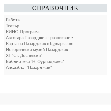
СПРАВОЧНИК
Работа
Театър
КИНО-Програма
Автогара Пазарджик - разписание
Карта на Пазарджик в
bgmaps.com
Исторически музей Пазарджик
ХГ "Ст. Доспевски"
Библиотека "Н. Фурнаджиев"
Ансамбъл "Пазарджик"