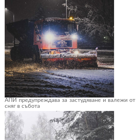
АПИ предупреждава за застудяване и валежи от
сняг в събота