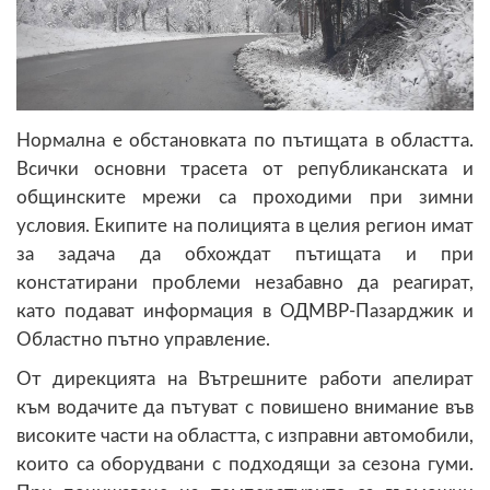
Нормална е обстановката по пътищата в областта.
Всички основни трасета от републиканската и
общинските мрежи са проходими при зимни
условия. Екипите на полицията в целия регион имат
за задача да обхождат пътищата и при
констатирани проблеми незабавно да реагират,
като подават информация в ОДМВР-Пазарджик и
Областно пътно управление.
От дирекцията на Вътрешните работи апелират
към водачите да пътуват с повишено внимание във
високите части на областта, с изправни автомобили,
които са оборудвани с подходящи за сезона гуми.