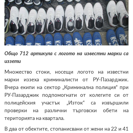
Общо 712 артикула с логото на известни марки са
иззети
Множество стоки, носещи логото на известни
марки иззеха криминалисти от РУ-Пазарджик.
Вчера екипи на сектор „Криминална полиция“ при
РУ-Пазарджик подпомогнати от колегите си от
полицейския участък „Изток“ са извършили
проверки на различни търговски обети на
територията на квартала.
В два от обектите, стопанисвани от жени на 22 и 41