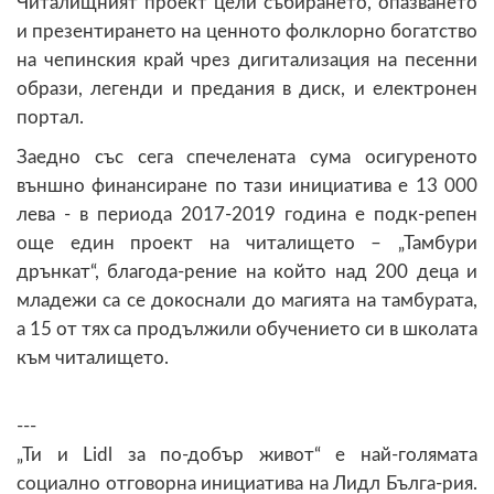
Читалищният проект цели събирането, опазването
и презентирането на ценното фолклорно богатство
на чепинския край чрез дигитализация на песенни
образи, легенди и предания в диск, и електронен
портал.
Заедно със сега спечелената сума осигуреното
външно финансиране по тази инициатива е 13 000
лева - в периода 2017-2019 година е подк-репен
още един проект на читалището – „Тамбури
дрънкат“, благода-рение на който над 200 деца и
младежи са се докоснали до магията на тамбурата,
а 15 от тях са продължили обучението си в школата
към читалището.
---
„Ти и Lidl за по-добър живот“ е най-голямата
социално отговорна инициатива на Лидл Бълга-рия.