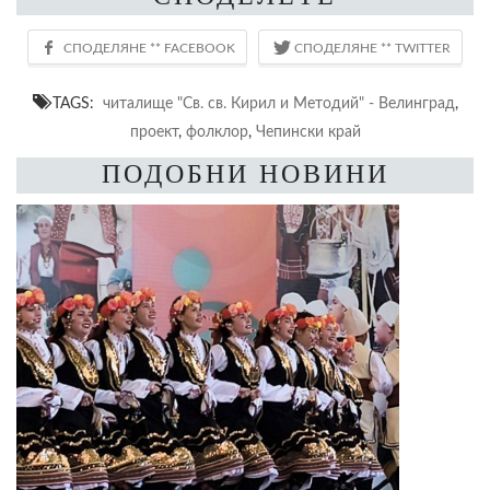
TAGS:
читалище "Св. св. Кирил и Методий" - Велинград
,
проект
,
фолклор
,
Чепински край
ПОДОБНИ НОВИНИ