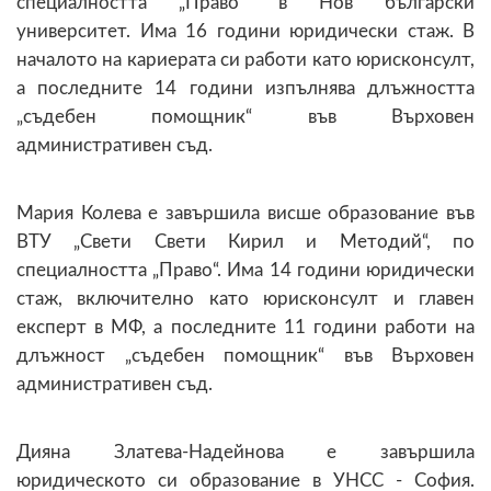
специалността „Право“ в Нов български
университет. Има 16 години юридически стаж. В
началото на кариерата си работи като юрисконсулт,
а последните 14 години изпълнява длъжността
„съдебен помощник“ във Върховен
административен съд.
Мария Колева е завършила висше образование във
ВТУ „Свети Свети Кирил и Методий“, по
специалността „Право“. Има 14 години юридически
стаж, включително като юрисконсулт и главен
експерт в МФ, а последните 11 години работи на
длъжност „съдебен помощник“ във Върховен
административен съд.
Дияна Златева-Надейнова е завършила
юридическото си образование в УНСС - София.