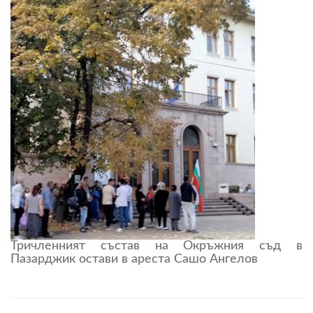
Тричленният състав на Окръжния съд в
Пазарджик остави в ареста Сашо Ангелов