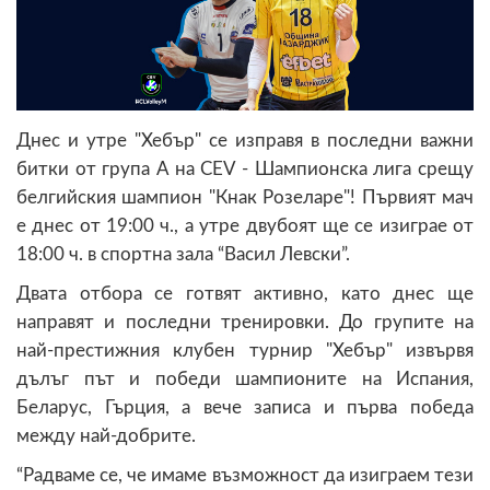
Днес и утре "Хебър" се изправя в последни важни
битки от група А на CEV - Шампионска лига срещу
белгийския шампион "Кнак Розеларе"! Първият мач
е днес от 19:00 ч., а утре двубоят ще се изиграе от
18:00 ч. в спортна зала “Васил Левски”.
Двата отбора се готвят активно, като днес ще
направят и последни тренировки. До групите на
най-престижния клубен турнир "Хебър" извървя
дълъг път и победи шампионите на Испания,
Беларус, Гърция, а вече записа и първа победа
между най-добрите.
“Радваме се, че имаме възможност да изиграем тези