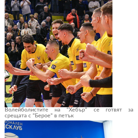
Волейболистите на "Хебър" се готвят за
срещата с "Берое" в петък