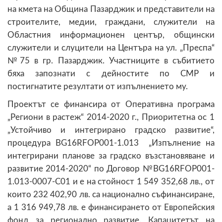
на кмета на Община Пазарджик и представители на
строителите, медии, граждани, служители на
Областния информационен център, общински
служители и слуцители на Центъра на ул. „Преспа“
№75 в гр. Пазарджик. Участниците в събитието
бяха запознати с дейностите по СМР и
постигнатите резултати от изпълнението му.
Проектът се финансира от Оперативна програма
„Региони в растеж“ 2014-2020 г., Приоритетна ос 1
„Устойчиво и интегрирано градско развитие“,
процедура BG16RFOP001-1.013 „Изпълнение на
интегрирани планове за градско възстановяване и
развитие 2014-2020“ по Договор №BG16RFOP001-
1.013-0007-C01 и е на стойност 1 549 352,68 лв., от
които 232 402,90 лв. са национално съфинансиране,
а 1 316 949,78 лв. е финансирането от Европейския
фонд за регионално развитие. Капацитетът на