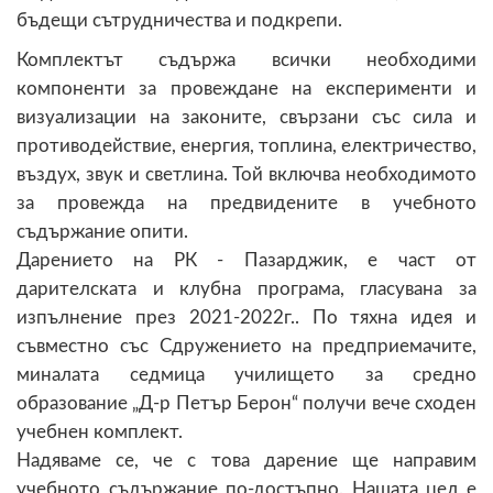
бъдещи сътрудничества и подкрепи.
Комплектът съдържа всички необходими
компоненти за провеждане на експерименти и
визуализации на законите, свързани със сила и
противодействие, енергия, топлина, електричество,
въздух, звук и светлина. Той включва необходимото
за провежда на предвидените в учебното
съдържание опити.
Дарението на РК - Пазарджик, е част от
дарителската и клубна програма, гласувана за
изпълнение през 2021-2022г.. По тяхна идея и
съвместно със Сдружението на предприемачите,
миналата седмица училището за средно
образование „Д-р Петър Берон“ получи вече сходен
учебнен комплект.
Надяваме се, че с това дарение ще направим
учебното съдържание по-достъпно. Нашата цел е