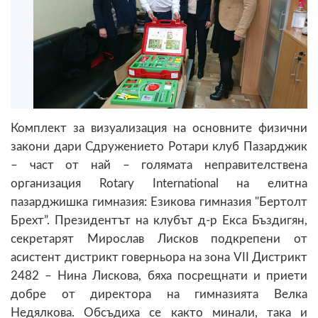
Комплект за визуализация на основните физични
закони дари Сдружението Ротари клуб Пазарджик
– част от най – голямата неправителствена
организация Rotary International на елитна
пазарджишка гимназия: Езикова гимназия "Бертолт
Брехт”. Президентът на клубът д-р Екса Бъздигян,
секретарят Мирослав Лисков подкрепени от
асистент дистрикт говерньора на зона VII Дистрикт
2482 – Нина Лискова, бяха посрещнати и приети
добре от директора на гимназията Велка
Недялкова. Обсъдиха се както минали, така и