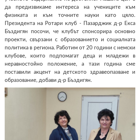
да предизвикаме интереса на учениците към
физиката и към точните науки като цяло.
Президента на Ротари клуб - Пазарджик д-р Екса
Бъздигян посочи, че клубът спонсорира основно
проекти, свързани с образованието и социалната
политика в региона. Работим от 20 години с немски
клубове, които подпомагат деца и младежи в
неравностойно положение, а тази година сме
поставили акцент на детското здравеопазване и
образование, добави д-р Бъздигян.