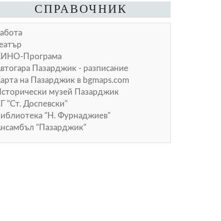
СПРАВОЧНИК
абота
еатър
КИНО-Програма
втогара Пазарджик - разписание
арта на Пазарджик в
bgmaps.com
сторически музей Пазарджик
Г "Ст. Доспевски"
иблиотека "Н. Фурнаджиев"
нсамбъл "Пазарджик"