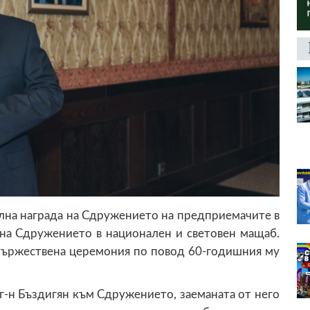
лна награда на Сдружението на предприемачите в
 на Сдружението в национален и световен мащаб.
 тържествена церемония по повод 60-годишния му
г-н Бъздигян към Сдружението, заеманата от него