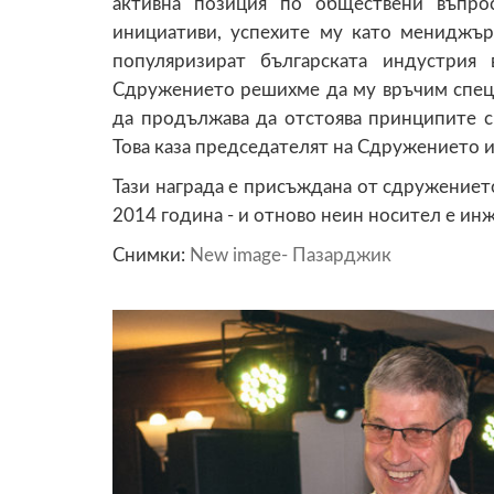
активна позиция по обществени въпро
инициативи, успехите му като мениджър
популяризират българската индустрия
Сдружението решихме да му връчим специ
да продължава да отстоява принципите си
Това каза председателят на Сдружението и
Тази награда е присъждана от сдружениет
2014 година - и отново неин носител е инж
Снимки:
New image- Пазарджик