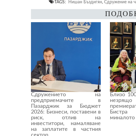
TAGS:
Нишан Бъздигян
,
Сдружение на ч
ПОДОБ
Сдружението на
Близо 10
предприемачите в
незря
Пазарджик за Бюджет
премиера
2026: Бизнеси, поставени в
Бистра
риск, отлив на
миналото
инвеститори, намаляване
на заплатите в частния
сектор