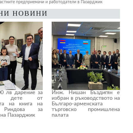
астните предприемачи и работодатели в Пазарджик
НИ НОВИНИ
00 лв дарение за
Инж. Нишан Бъздигян е
що дете от
избран в ръководството на
та на книга на
Българо-арменската
 Риндова за
търговско промишлена
 на Пазарджик
палата