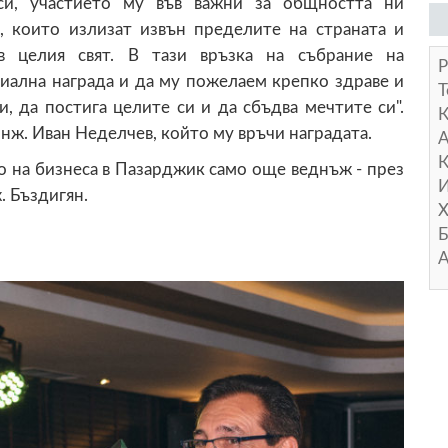
си, участието му във важни за общността ни
, които излизат извън пределите на страната и
 в целия свят. В тази връзка на събрание на
Р
ална награда и да му пожелаем крепко здраве и
Т
, да постига целите си и да сбъдва мечтите си".
нж. Иван Неделчев, който му връчи наградата.
А
К
о на бизнеса в Пазарджик само още веднъж - през
И
. Бъздигян.
Х
Б
А