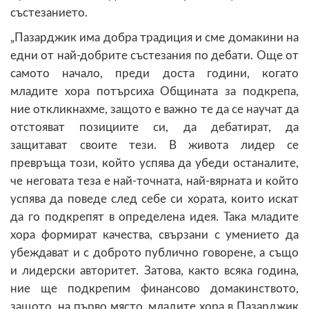
състезанието.
„Пазарджик има добра традиция и сме домакини на
едни от най-добрите състезания по дебати. Още от
самото начало, преди доста години, когато
младите хора потърсиха Общината за подкрепа,
ние откликнахме, защото е важно те да се научат да
отстояват позициите си, да дебатират, да
защитават своите тези. В живота лидер се
превръща този, който успява да убеди останалите,
че неговата теза е най-точната, най-вярната и който
успява да поведе след себе си хората, които искат
да го подкрепят в определена идея. Така младите
хора формират качества, свързани с умението да
убеждават и с доброто публично говорене, а също
и лидерски авторитет. Затова, както всяка година,
ние ще подкрепим финансово домакинството,
защото, на първо място, младите хора в Пазарджик