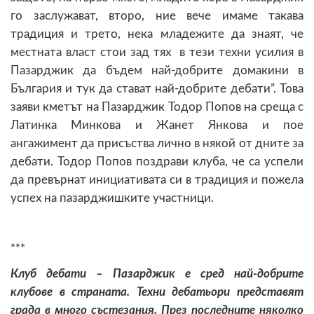
го заслужават, второ, ние вече имаме такава
традиция и трето, нека младежите да знаят, че
местната власт стои зад тях в тези техни усилия в
Пазарджик да бъдем най-добрите домакини в
България и тук да стават най-добрите дебати”. Това
заяви кметът на Пазарджик Тодор Попов на среща с
Латинка Минкова и Жанет Янкова и пое
ангажимент да присъства лично в някой от дните за
дебати. Тодор Попов поздрави клуба, че са успели
да превърнат инициативата си в традиция и пожела
успех на пазарджишките участници.
***
Клуб дебати – Пазарджик е сред най-добрите
клубове в страната. Техни дебатьори представят
града в много състезания. През последните няколко