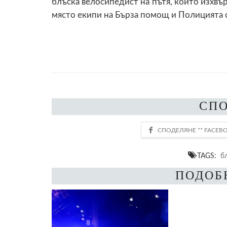
блъска велосипедист на пътя, който изхвър
място екипи на Бърза помощ и Полицията 
СП
TAGS:
б
ПОДОБ