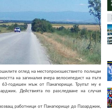
ршилите оглед на местопроизшествието полицаи
ността на загиналия вчера велосипедист на пътя
а 63-годишен мъж от Панагюрище. Трупът му е
арджик. Действията по разследване на случая
евозващ работници от Панагюрище до Пазарджик,