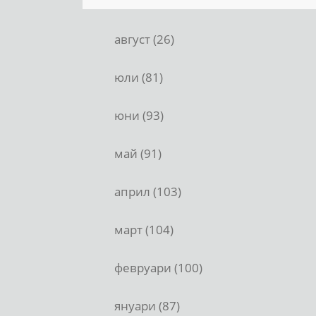
август (26)
юли (81)
юни (93)
май (91)
април (103)
март (104)
февруари (100)
януари (87)