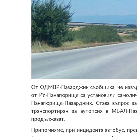
От ОДМВР-Пазарджик съобщиха, че извъ
от РУ-Панагюрище са установили самолич
Панагюрище-Пазарджик. Става въпрос з
транспортиран за аутопсия в МБАЛ-Паз
продължават.
Припомняме, при инцидента автобус, пр