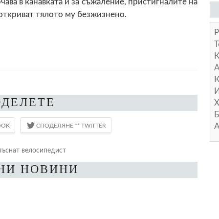
чава в канавката и за съжаление, пристигналите на
откриват тялото му безжизнено.
Р
Т
А
К
И
ОДЕЛЕТЕ
Х
Б
А
лъснат велосипедист
НИ НОВИНИ