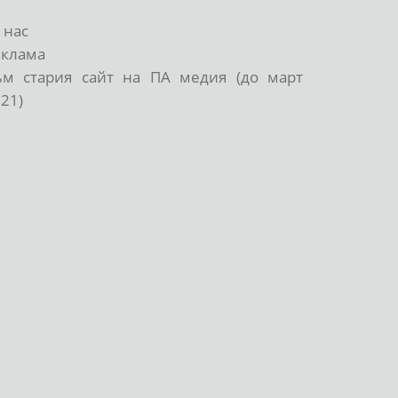
 нас
еклама
ъм стария сайт на ПА медия (до март
21)