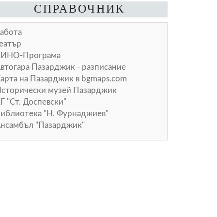
СПРАВОЧНИК
абота
еатър
КИНО-Програма
втогара Пазарджик - разписание
арта на Пазарджик в
bgmaps.com
сторически музей Пазарджик
Г "Ст. Доспевски"
иблиотека "Н. Фурнаджиев"
нсамбъл "Пазарджик"