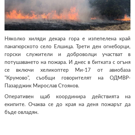
Няколко хиляди декара гора е изпепелена край
панагюрското село Елшица. Трети ден огнеборци,
горски служители и доброволци участват в
потушаването на пожара. И днес в битката с огъня
се включи хеликоптер Ми-17 от авиобаза
"Крумово", съобщи говорителят на ОДМВР-
Пазарджик Мирослав Стоянов.
Оперативен щаб координира действията на
екипите. Очаква се до края на деня пожарът да
бъде овладян.