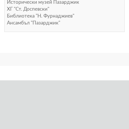
Исторически музей Пазарджик
ХГ "Ст. Доспевски"
Библиотека "Н. Фурнаджиев"
Ансамбъл "Пазарджик"