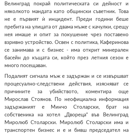
Велинград покрай политическата си дейност и
няколкото мандата като общински съветник. Това
не е първият ѝ инцидент. Преди години беше
пребита на улицата от двама мъже с качулки, срещу
нея имаше и опит за покушение чрез поставено
взривно устройство. Освен с политика, Каферинова
се занимава и с бизнес - има открит минерален
басейн до къщата си, който през летния сезон е
много посещаван.
Подалият сигнала мъж е задържан и се извършват
процесуално-следствени действия, изясняват се
причините за убийството, коментира още
Мирослав Стоянов. По неофициална информация
задържаният е Минчо Столарски, брат на
собственика на хотел „Двореца“ във Велинград
Миролюб Столарски. Миролюб Столарски има и
транспортен бизнес и е и бивш председател на