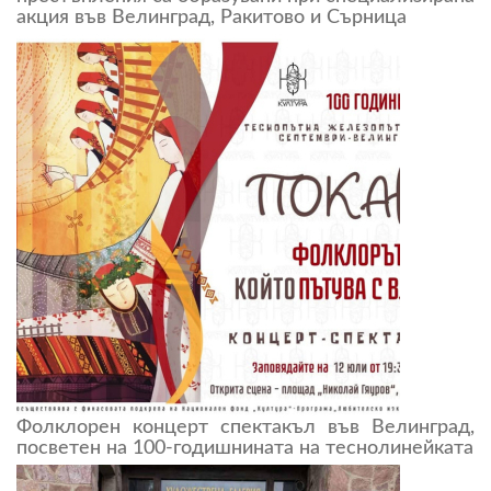
акция във Велинград, Ракитово и Сърница
Фолклорен концерт спектакъл във Велинград,
посветен на 100-годишнината на теснолинейката