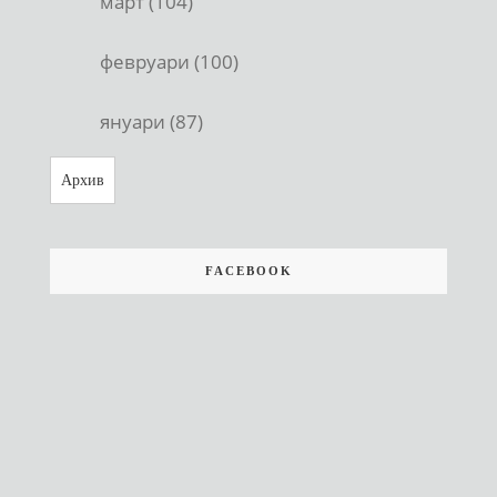
март (104)
февруари (100)
януари (87)
Архив
FACEBOOK