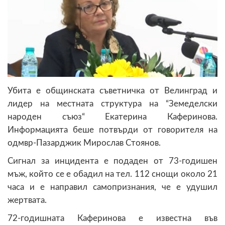
Убита е общинската съветничка от Велинград и
лидер на местната структура на “Земеделски
народен съюз“ Екатерина Каферинова.
Информацията беше потвърди от говорителя на
одмвр-Пазарджик Мирослав Стоянов.
Сигнал за инцидента е подаден от 73-годишен
мъж, който се е обадил на тел. 112 снощи около 21
часа и е направил самопризнания, че е удушил
жертвата.
72-годишната Каферинова е известна във