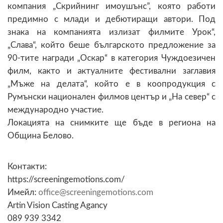
компания „Скрийнинг имоушънс”, която работи
предимно с млади и дебютиращи автори. Под
знака на компанията излизат филмите Урок“,
„Слава“, който беше българското предложение за
90-тите награди „Оскар“ в категория Чуждоезичен
филм, както и актуалните фестивални заглавия
„Мъже на делата“, който е в коопродукция с
Румънски национален филмов център и „На север“ с
международно участие.
Локацията на снимките ще бъде в региона на
Община Белово.
Контакти:
https://screeningemotions.com/
Имейл:
@
Аrtin Vision Casting Agancy
089 939 3342