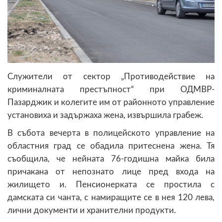
Служители от сектор „Противодействие на
криминалната престъпност“ при ОДМВР-
Пазарджик и колегите им от районното управление
установиха и задържаха жена, извършила грабеж.
В събота вечерта в полицейското управление на
областния град се обадила притеснена жена. Тя
съобщила, че нейната 76-годишна майка била
причакана от непознато лице пред входа на
жилището и. Пенсионерката се простила с
дамската си чанта, с намиращите се в нея 120 лева,
лични документи и хранителни продукти.