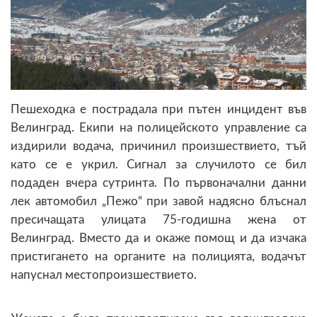
Пешеходка е пострадала при пътен инцидент във
Велинград. Екипи на полицейското управление са
издирили водача, причинил произшествието, тъй
като се е укрил. Сигнал за случилото се бил
подаден вчера сутринта. По първоначални данни
лек автомобил „Пежо“ при завой надясно блъснал
пресичащата улицата 75-годишна жена от
Велинград. Вместо да и окаже помощ и да изчака
пристигането на органите на полицията, водачът
напуснал местопроизшествието.