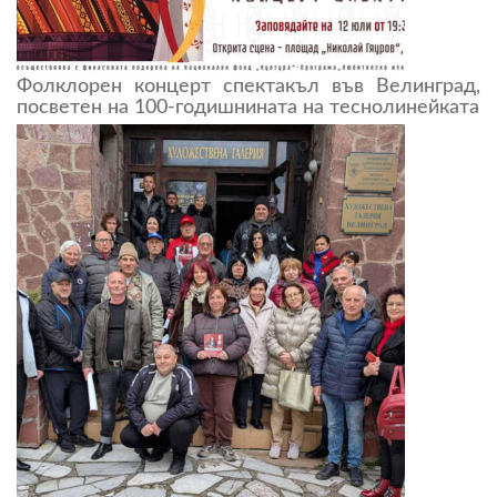
Фолклорен концерт спектакъл във Велинград,
посветен на 100-годишнината на теснолинейката