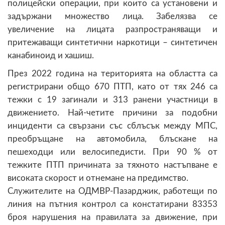
полицейски операции, при които са установени и
задържани множество лица. Забелязва се
увеличение на лицата разпространяващи и
притежаващи синтетични наркотици – синтетичен
канабиноид и хашиш.
През 2022 година на територията на областта са
регистрирани общо 670 ПТП, като от тях 246 са
тежки с 19 загинали и 313 ранени участници в
движението. Най-четите причини за подобни
инциденти са свързани със сблъсък между МПС,
преобръщане на автомобила, блъскане на
пешеходци или велосипедисти. При 90 % от
тежките ПТП причината за тяхното настъпване е
високата скорост и отнемане на предимство.
Служителите на ОДМВР-Пазарджик, работещи по
линия на пътния контрол са констатирани 83353
броя нарушения на правилата за движение, при