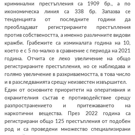
криминални престъпления са 1909 бр., а по
икономическа линия са 338 бр. Запазва се
тенденцията от последните години да
преобладават регистрираните престъпления
против собствеността, а именно различните видови
кражби. Грабежите са изминалата година на 10,
което е с 5 по-малко в сравнение с периода на 2021
година. Отчита се леко увеличение на общо
регистрираните престъпления, но се наблюдава и
голямо увеличение в разкриваемостта, в това число
и в разследванията срещу неизвестен извършител.
Един от основните приоритети на оперативния и
охранителния състав е противодействие срещу
разпространението и притежаването на
наркотични вещества. През 2022 година са
регистрирани общо 125 престъпления от подобен
род и са проведени множество специализирани