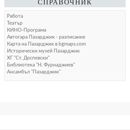
СПРАВОЧНИК
Работа
Театър
КИНО-Програма
Автогара Пазарджик - разписание
Карта на Пазарджик в
bgmaps.com
Исторически музей Пазарджик
ХГ "Ст. Доспевски"
Библиотека "Н. Фурнаджиев"
Ансамбъл "Пазарджик"