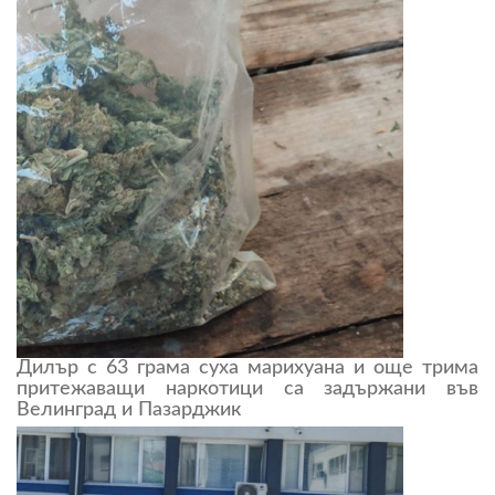
Дилър с 63 грама суха марихуана и още трима
притежаващи наркотици са задържани във
Велинград и Пазарджик