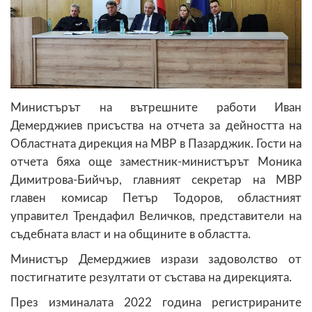
Министърът на вътрешните работи Иван
Демерджиев присъства на отчета за дейността на
Областната дирекция на МВР в Пазарджик. Гости на
отчета бяха още заместник-министърът Моника
Димитрова-Бийчър, главният секретар на МВР
главен комисар Петър Тодоров, областният
управител Трендафил Величков, представители на
съдебната власт и на общините в областта.
Министър Демерджиев изрази задоволство от
постигнатите резултати от състава на дирекцията.
През изминалата 2022 година регистрираните