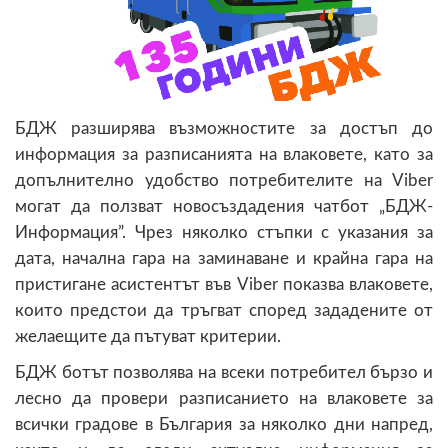
БДЖ разширява възможностите за достъп до
информация за разписанията на влаковете, като за
допълнително удобство потребителите на Viber
могат да ползват новосъздадения чатбот „БДЖ-
Информация”. Чрез няколко стъпки с указания за
дата, начална гара на заминаване и крайна гара на
пристигане асистентът във Viber показва влаковете,
които предстои да тръгват според зададените от
желаещите да пътуват критерии.
БДЖ ботът позволява на всеки потребител бързо и
лесно да провери разписанието на влаковете за
всички градове в България за няколко дни напред,