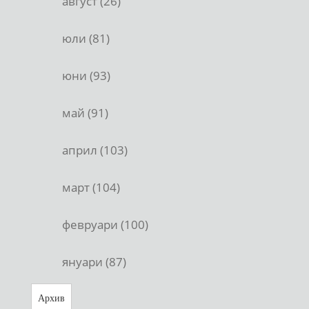
август (26)
юли (81)
юни (93)
май (91)
април (103)
март (104)
февруари (100)
януари (87)
Архив