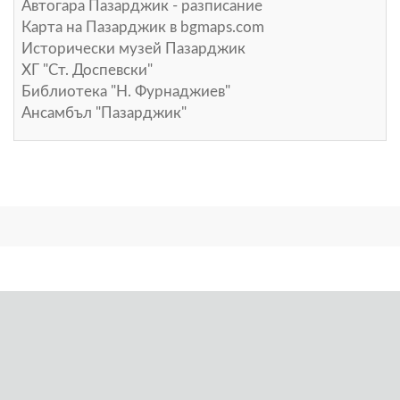
Автогара Пазарджик - разписание
Карта на Пазарджик в
bgmaps.com
Исторически музей Пазарджик
ХГ "Ст. Доспевски"
Библиотека "Н. Фурнаджиев"
Ансамбъл "Пазарджик"