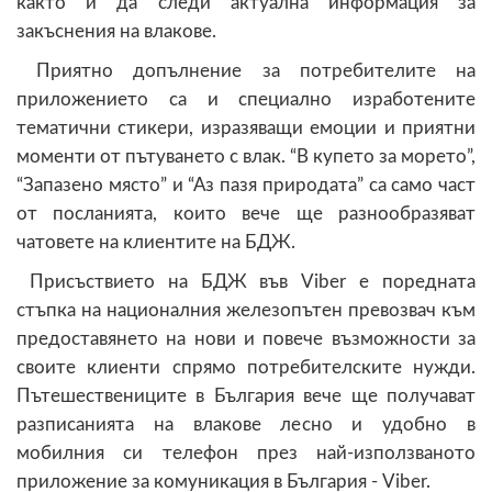
както и да следи актуална информация за
закъснения на влакове.
Приятно допълнение за потребителите на
приложението са и специално изработените
тематични стикери, изразяващи емоции и приятни
моменти от пътуването с влак. “В купето за морето”,
“Запазено място” и “Аз пазя природата” са само част
от посланията, които вече ще разнообразяват
чатовете на клиентите на БДЖ.
Присъствието на БДЖ във Viber е поредната
стъпка на националния железопътен превозвач към
предоставянето на нови и повече възможности за
своите клиенти спрямо потребителските нужди.
Пътешествениците в България вече ще получават
разписанията на влакове лесно и удобно в
мобилния си телефон през най-използваното
приложение за комуникация в България - Viber.