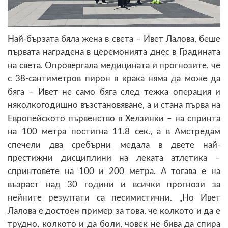
Най-бързата бяла жена в света – Ивет Лалова, беше
първата наградена в церемонията днес в Градината
на света. Опровергала медицината и прогнозите, че
с 38-сантиметров пирон в крака няма да може да
бяга – Ивет не само бяга след тежка операция и
няколкогодишно възстановяване, а и стана първа на
Европейското първенство в Хелзинки – на спринта
на 100 метра постигна 11.8 сек., а в Амстредам
спечели два сребърни медала в двете най-
престижни дисциплини на леката атлетика –
спринтовете на 100 и 200 метра. А тогава е на
възраст над 30 години и всички прогнози за
нейните резултати са песимистични. „Но Ивет
Лалова е достоен пример за това, че колкото и да е
трудно, колкото и да боли, човек не бива да спира