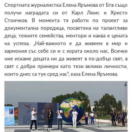
Спортната журналистка Елена Яръмова от Бтв също
получи наградата си от Карл Люис и Христо
Стоичков. В момента тя работи по проект за
документална поредица, посветена на талантливи
деца, техните семейства, ментори и каква е цената
на успеха. „Най-важното е да живеем в мир и
хармония със себе си и с хората около нас. Всички
ние искаме децата ни да живеят в по-добър свят, в
свят с добри примери като тези велики личности,
които днес са тук сред нас“, каза Елена Яръмова.