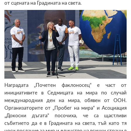
от сцената на Градината на света.
Наградата „Почетен факлоносец“ е част от
инициативите в Седмицата на мира по случай
международния ден на мира, обявен от ООН.
Организаторите от „Пробег на мира“ и Асоциация
„Докосни дъгата“ посочиха, че са щастливи
събитието да е в Градината на света, тъй като тя
носи послание за мир и единство на всички страни в