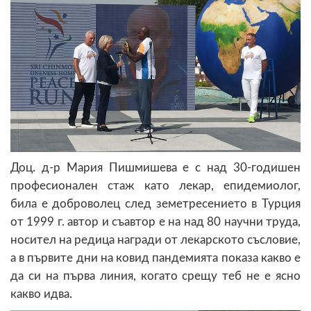
Доц. д-р Мария Пишмишева е с над 30-годишен
професионален стаж като лекар, епидемиолог,
била е доброволец след земетресението в Турция
от 1999 г. автор и съавтор е на над 80 научни труда,
носител на редица награди от лекарското съсловие,
а в първите дни на ковид пандемията показа какво е
да си на първа линия, когато срещу теб не е ясно
какво идва.