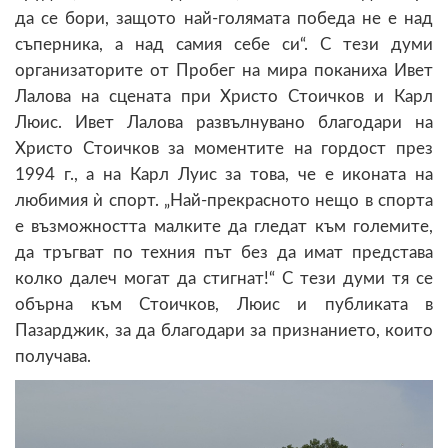
да се бори, защото най-голямата победа не е над
съперника, а над самия себе си“. С тези думи
организаторите от Пробег на мира поканиха Ивет
Лалова на сцената при Христо Стоичков и Карл
Люис. Ивет Лалова развълнувано благодари на
Христо Стоичков за моментите на гордост през
1994 г., а на Карл Луис за това, че е иконата на
любимия ѝ спорт. „Най-прекрасното нещо в спорта
е възможността малките да гледат към големите,
да тръгват по техния път без да имат представа
колко далеч могат да стигнат!“ С тези думи тя се
обърна към Стоичков, Люис и публиката в
Пазарджик, за да благодари за признанието, които
получава.