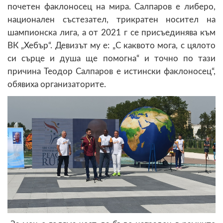
почетен факлоносец на мира. Салпаров е либеро,
национален състезател, трикратен носител на
шампионска лига, а от 2021 г се присъединява към
ВК „Хебър“. Девизът му е: „С каквото мога, с цялото
си сърце и душа ще помогна“ и точно по тази
причина Теодор Салпаров е истински факлоносец“,
обявиха организаторите.