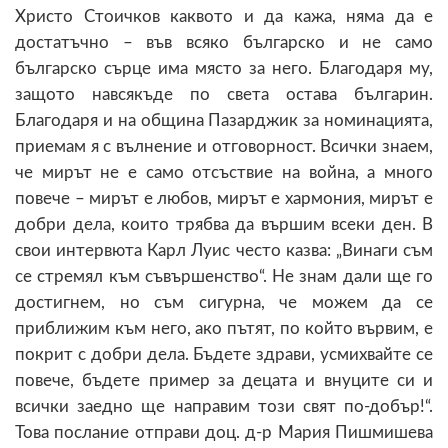
Христо Стоичков каквото и да кажа, няма да е
достатъчно – във всяко българско и не само
българско сърце има място за него. Благодаря му,
защото навсякъде по света остава българин.
Благодаря и на община Пазарджик за номинацията,
приемам я с вълнение и отговорност. Всички знаем,
че мирът не е само отсъствие на война, а много
повече – мирът е любов, мирът е хармония, мирът е
добри дела, които трябва да вършим всеки ден. В
свои интервюта Карл Луис често казва: „Винаги съм
се стремял към съвършенство“. Не знам дали ще го
достигнем, но съм сигурна, че можем да се
приближим към него, ако пътят, по който вървим, е
покрит с добри дела. Бъдете здрави, усмихвайте се
повече, бъдете пример за децата и внуците си и
всички заедно ще направим този свят по-добър!“.
Това послание отправи доц. д-р Мария Пишмишева