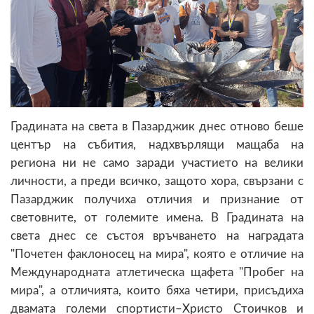
Градината на света в Пазарджик днес отново беше
център на събития, надхвърлящи мащаба на
региона ни не само заради участието на велики
личности, а преди всичко, защото хора, свързани с
Пазарджик получиха отличия и признание от
световните, от големите имена. В Градината на
света днес се състоя връчването на наградата
"Почетен факлоносец на мира", която е отличие на
Международната атлетическа щафета "Пробег на
мира", а отличията, които бяха четири, присъдиха
двамата големи спортисти–Христо Стоичков и