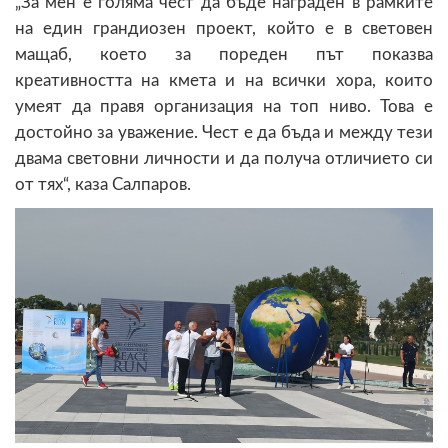
„За мен е голяма чест да бъде награден в рамките
на един грандиозен проект, който е в световен
мащаб, което за пореден път показва
креативността на кмета и на всички хора, които
умеят да правя организация на топ ниво. Това е
достойно за уважение. Чест е да бъда и между тези
двама световни личности и да получа отличието си
от тях“, каза Салпаров.