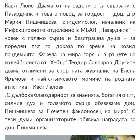
Карл Люис. Двама от наградените са свързани с
Пазарджик и това е повод за гордост – доц. д-р
Мария Пишмишева, епидемиолог, началник на
Инфекциозното отделение в МБАЛ „Пазарджик“ –
човек с голямо сърце и безстрашна душа – за
пореден път го доказа по време на ковид
пандемията. Факела на мира горя и в ръцете на
волейболиста от „Хебър“ Теодор Салпаров. Другите
двама отличени за спортната журналистка Елена
Яръмова и най-слънчевото момиче на родната
атлетика – Ивет Лалова.
„С дълбока благодарност за знанията, богатия опит,
силния дух и голямото сърце обявяваме доц.
Пишмишева за Почетен факлоносец на мира“. С
тези думи организаторите обявиха наградата за
доц. Пишмишева.