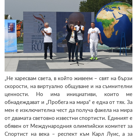
„Не харесвам света, в който живеем – свят на бързи
скорости, на виртуално общуване и на съмнителни
ценности. Но има инициативи, които ме
обнадеждават и „Пробега на мира“ е една от тях. За
мен е изключителна чест да получа факела на мира
от двамата световно известни спортисти. Единият е
обявен от Международния олимпийски комитет за
Спортист на века – респект към Карл Луис, а за