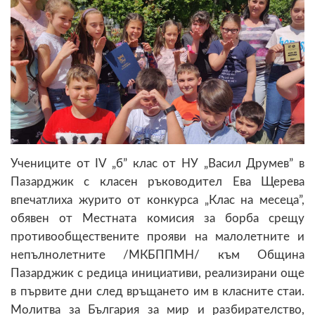
Учениците от IV „б” клас от НУ „Васил Друмев” в
Пазарджик с класен ръководител Ева Щерева
впечатлиха журито от конкурса „Клас на месеца”,
обявен от Местната комисия за борба срещу
противообществените прояви на малолетните и
непълнолетните /МКБППМН/ към Община
Пазарджик с редица инициативи, реализирани още
в първите дни след връщането им в класните стаи.
Молитва за България за мир и разбирателство,