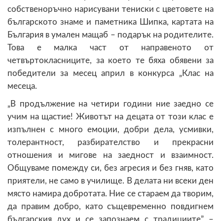
собственоръчно нарисувани тениски с цветовете на
българското знаме и паметника Шипка, картата на
България в умален мащаб – подарък на родителите.
Това е малка част от направеното от
четвъртокласниците, за което те бяха обявени за
победители за месец април в конкурса „Клас на
месеца.
„В продължение на четири години ние заедно се
учим на щастие! Животът на децата от този клас е
изпълнен с много емоции, добри дела, усмивки,
толерантност, разбирателство и прекрасни
отношения и мигове на заедност и взаимност.
Общуваме помежду си, без агресия и без гняв, като
приятели, не само в училище. В делата ни всеки ден
място намира добротата. Ние се стараем да творим,
да правим добро, като същевременно повдигнем
българския дух и се запознаем с традициите” –