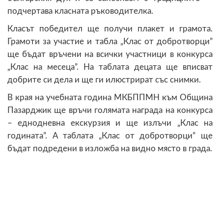
подчертава класната ръководителка.
Класът победител ще получи плакет и грамота.
Грамоти за участие и табла „Клас от добротворци”
ще бъдат връчени на всички участници в конкурса
„Клас на месеца”. На таблата децата ще вписват
добрите си дела и ще ги илюстрират със снимки.
В края на учебната година МКБППМН към Община
Пазарджик ще връчи голямата награда на конкурса
– еднодневна екскурзия и ще излъчи „Клас на
годината”. А таблата „Клас от добротворци” ще
бъдат подредени в изложба на видно място в града.