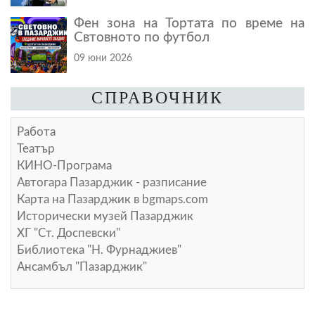
Фен зона на Тортата по време на
Свтовното по футбол
09 юни 2026
СПРАВОЧНИК
Работа
Театър
КИНО-Програма
Автогара Пазарджик - разписание
Карта на Пазарджик в
bgmaps.com
Исторически музей Пазарджик
ХГ "Ст. Доспевски"
Библиотека "Н. Фурнаджиев"
Ансамбъл "Пазарджик"