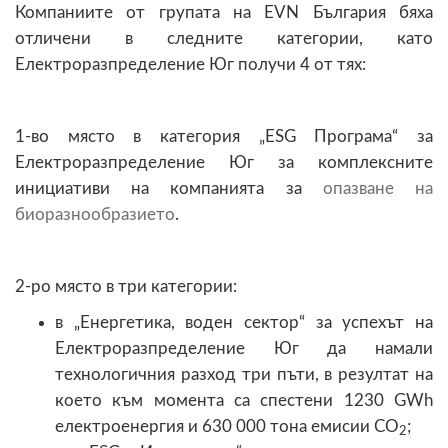
Компаниите от групата на EVN България бяха
отличени в следните категории, като
Електроразпределение Юг получи 4 от тях:
1-во място в категория „ESG Програма“ за
Електроразпределение Юг за комплексните
инициативи на компанията за
опазване на
биоразнообразието
.
2-ро място в три категории:
в „Енергетика, воден сектор“ за успехът на
Електроразпределение Юг да намали
технологичния разход три пъти, в резултат на
което към момента са спестени 1230 GWh
електроенергия и 630 000 тона емисии CO
;
2