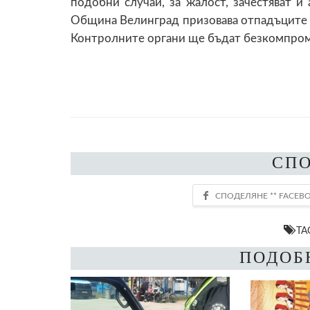
подобни случаи, за жалост, зачестяват и
Община Велинград призовава отпадъците да
Контролните органи ще бъдат безкомпром
СП
TA
ПОДОБ