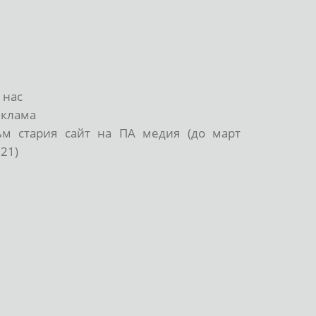
 нас
еклама
ъм стария сайт на ПА медия (до март
21)