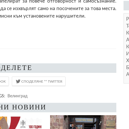
 апелират за повече отговорност и самосъзнание.
 се изхвърлят само на посочените за това места.
исни към установените нарушители.
Р
Т
А
К
И
Х
ОДЕЛЕТЕ
Б
А
GS:
Велинград
НИ НОВИНИ