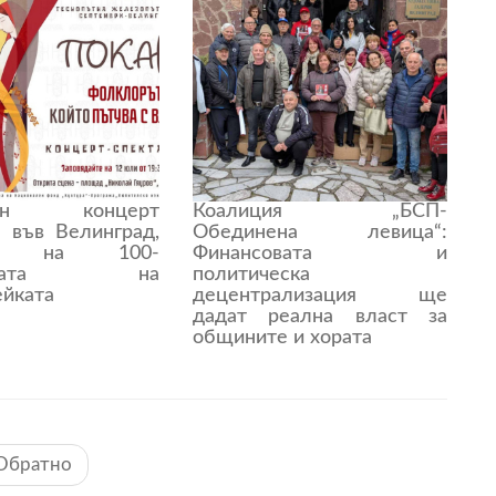
рен концерт
Коалиция „БСП-
л във Велинград,
Обединена левица“:
тен на 100-
Финансовата и
нината на
политическа
ейката
децентрализация ще
дадат реална власт за
общините и хората
Обратно