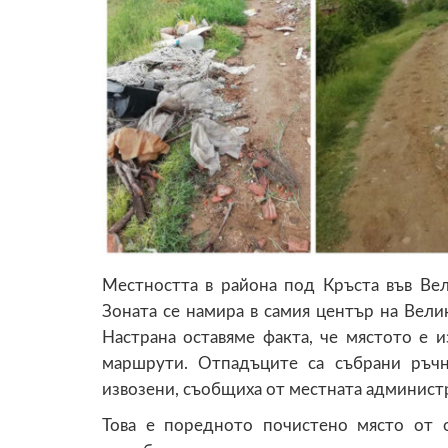
Местността в района под Кръста във Ве
Зоната се намира в самия център на Вели
Настрана оставяме факта, че мястото е 
маршрути. Отпадъците са събрани ръчн
извозени, съобщиха от местната админист
Това е поредното почистено място от 