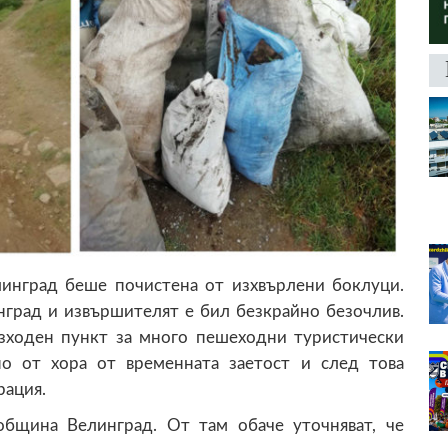
линград беше почистена от изхвърлени боклуци.
нград и извършителят е бил безкрайно безочлив.
изходен пункт за много пешеходни туристически
о от хора от временната заетост и след това
рация.
община Велинград. От там обаче уточняват, че