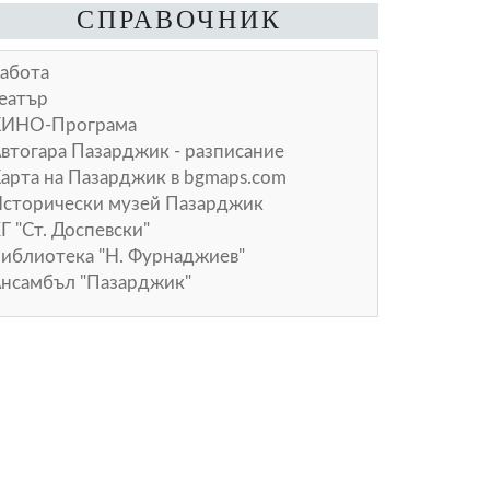
СПРАВОЧНИК
абота
еатър
КИНО-Програма
втогара Пазарджик - разписание
арта на Пазарджик в
bgmaps.com
сторически музей Пазарджик
Г "Ст. Доспевски"
иблиотека "Н. Фурнаджиев"
нсамбъл "Пазарджик"