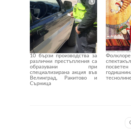
10 бързи производства за
Фолкло
различни престъпления са
спектакъ
образувани при
посве
специализирана акция във
годиш
Велинград, Ракитово и
теснолин
Сърница