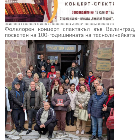
Фолклорен концерт спектакъл във Велинград,
посветен на 100-годишнината на теснолинейката