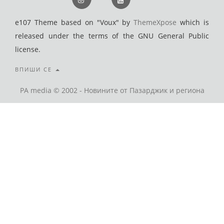
e107 Theme based on "Voux" by
ThemeXpose
which is
released under the terms of the GNU General Public
license.
ВПИШИ СЕ
PA media © 2002 - Новините от Пазарджик и региона