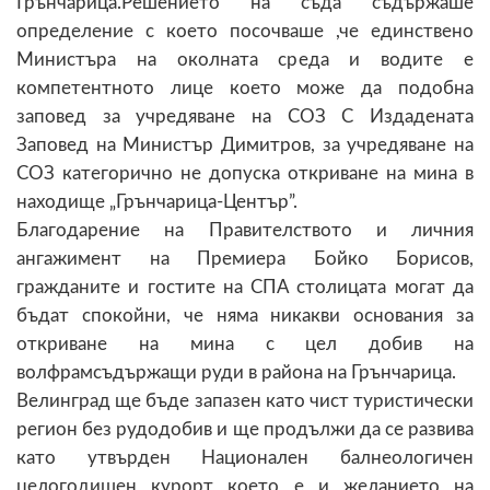
Грънчарица.Решението на съда съдържаше
определение с което посочваше ,че единствено
Министъра на околната среда и водите е
компетентното лице което може да подобна
заповед за учредяване на СОЗ С Издадената
Заповед на Министър Димитров, за учредяване на
СОЗ категорично не допуска откриване на мина в
находище „Грънчарица-Център”.
Благодарение на Правителството и личния
ангажимент на Премиера Бойко Борисов,
гражданите и гостите на СПА столицата могат да
бъдат спокойни, че няма никакви основания за
откриване на мина с цел добив на
волфрамсъдържащи руди в района на Грънчарица.
Велинград ще бъде запазен като чист туристически
регион без рудодобив и ще продължи да се развива
като утвърден Национален балнеологичен
целогодишен курорт което е и желанието на