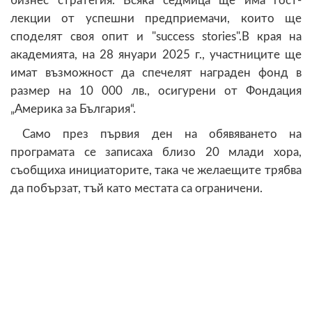
бизнес стратегия. Всяка седмица ще има гост-
лекции от успешни предприемачи, които ще
споделят своя опит и "success stories".В края на
академията, на 28 януари 2025 г., участниците ще
имат възможност да спечелят награден фонд в
размер на 10 000 лв., осигурени от Фондация
„Америка за България“.
Само през първия ден на обявяването на
програмата се записаха близо 20 млади хора,
съобщиха инициаторите, така че желаещите трябва
да побързат, тъй като местата са ограничени.