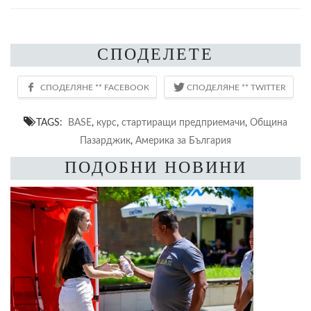
СПОДЕЛЕТЕ
TAGS:
BASE
,
курс
,
стартиращи предприемачи
,
Община
Пазарджик
,
Америка за България
ПОДОБНИ НОВИНИ