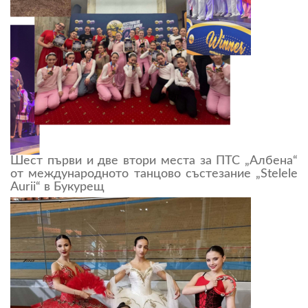
Шест първи и две втори места за ПТС „Албена“
от международното танцово състезание „Stelele
Aurii“ в Букурещ