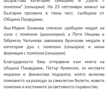
(възрастова категория сеньорки) и „Група с
помпони“ (сеньорки). На 23 септември химнът на
България прозвуча в тяхна чест, съобщиха от
Община Пазарджик.
Ана-Мария Божкова спечели сребърен медал на
соло с помпони (джуниорки), а Петя Нешева и
Габриела Чалъмова завоюваха бронзови медали в
категория дуо с помпони (сеньорки) и мини
формация с помпони (сеньорки).
Благодарности бяха отправени към кмета на
община Пазарджик, Петър Куленски, за неговата
морална и финансова подкрепа, която включва
поемането на разходи за самолетни билети, новите
помпони и костюмите за световното първенство.