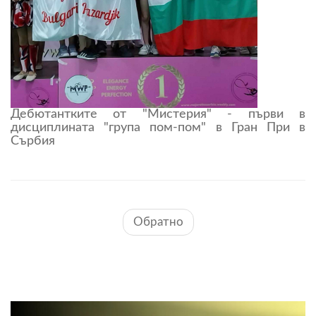
Дебютантките от "Мистерия" - първи в
дисциплината "група пом-пом" в Гран При в
Сърбия
Обратно