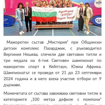
Мажоретен състав „Мистерия“ при Общински
детски комплекс Пазарджик, с ръководител
Вергиния Нешева, спечели две световни титли и
три медала на 6-тия Световен шампионат по
мажоретен спорт в Кейптаун, Южна Африка.
Шампионатът се проведе от 21 до 23 септември
2024 година и в него взеха участие отбори от 9
държави.
Момичетата от състава завоюваха световни титли в
категориите „100 метра дефиле с помпони“