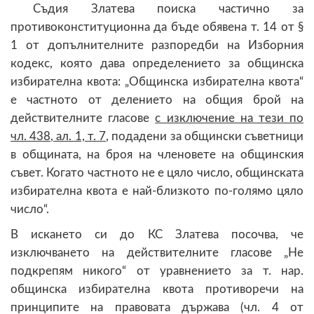
Съдия Златева поиска частично за
противоконституционна да бъде обявена т. 14 от §
1 от допълнителните разпоредби на Изборния
кодекс, която дава определението за общинска
избирателна квота: „Общинска избирателна квота“
е частното от делението на общия брой на
действителните гласове
с изключение на тези по
чл. 438, ал. 1, т. 7
, подадени за общински съветници
в общината, на броя на членовете на общинския
съвет. Когато частното не е цяло число, общинската
избирателна квота е най-близкото по-голямо цяло
число“.
В искането си до КС Златева посочва, че
изключването на действителните гласове „Не
подкрепям никого“ от уравнението за т. нар.
общинска избирателна квота противоречи на
принципите на правовата държава (чл. 4 от