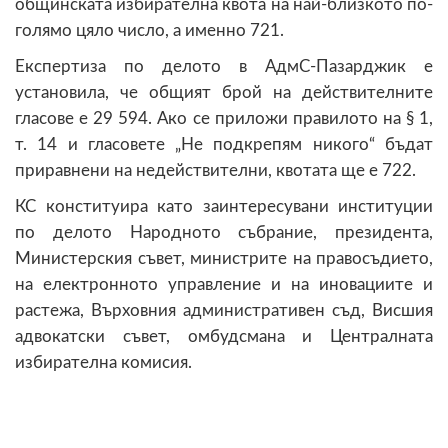
общинската избирателна квота на най-близкото по-
голямо цяло число, а именно 721.
Експертиза по делото в АдмС-Пазарджик е
установила, че общият брой на действителните
гласове е 29 594. Ако се приложи правилото на § 1,
т. 14 и гласовете „Не подкрепям никого“ бъдат
приравнени на недействителни, квотата ще е 722.
КС конституира като заинтересувани институции
по делото Народното събрание, президента,
Министерския съвет, министрите на правосъдието,
на електронното управление и на иновациите и
растежа, Върховния административен съд, Висшия
адвокатски съвет, омбудсмана и Централната
избирателна комисия.