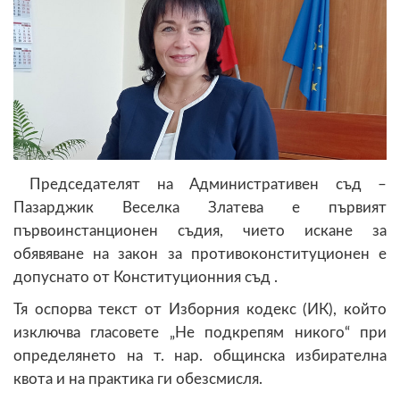
Председателят на Административен съд –
Пазарджик Веселка Златева е първият
първоинстанционен съдия, чието искане за
обявяване на закон за противоконституционен е
допуснато от Конституционния съд .
Тя оспорва текст от Изборния кодекс (ИК), който
изключва гласовете „Не подкрепям никого“ при
определянето на т. нар. общинска избирателна
квота и на практика ги обезсмисля.