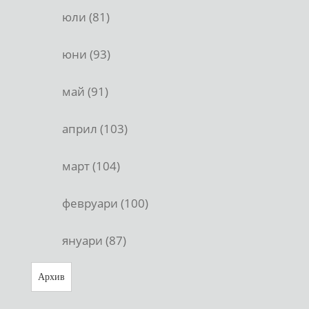
юли (81)
юни (93)
май (91)
април (103)
март (104)
февруари (100)
януари (87)
Архив