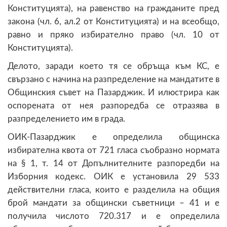
Конституцията), на равенство на гражданите пред
закона (чл. 6, ал.2 от Конституцията) и на всеобщо,
равно и пряко избирателно право (чл. 10 от
Конституцията).
Делото, заради което тя се обръща към КС, е
свързано с начина на разпределение на мандатите в
Общинския съвет на Пазарджик. И илюстрира как
оспорената от нея разпоредба се отразява в
разпределението им в града.
ОИК-Пазарджик е определила общинска
избирателна квота от 721 гласа съобразно нормата
на § 1, т. 14 от Допълнителните разпоредби на
Изборния кодекс. ОИК е установила 29 533
действителни гласа, които е разделила на общия
брой мандати за общински съветници – 41 и е
получила числото 720.317 и е определила