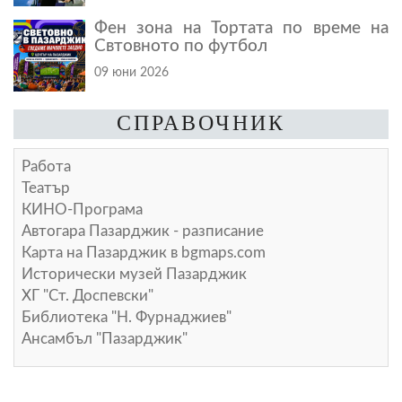
Фен зона на Тортата по време на
Свтовното по футбол
09 юни 2026
СПРАВОЧНИК
Работа
Театър
КИНО-Програма
Автогара Пазарджик - разписание
Карта на Пазарджик в
bgmaps.com
Исторически музей Пазарджик
ХГ "Ст. Доспевски"
Библиотека "Н. Фурнаджиев"
Ансамбъл "Пазарджик"