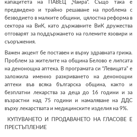
капацитета на ПАВЕЦ „Чаира“. Също така е
предвидено и трайно решаване на проблема с
безводието в малките общини, цялостна реформа в
сектора на ВиК, като държавните ВиК дружества
отговарят за поддържането на големите язовири и
съоръжения.
Важен акцент бе поставен и върху здравната грижа.
Проблем за жителите на община Белово е липсата
на денонощна аптека. В
програмата
си “Левицата” е
заложила именно разкриването на денонощни
аптеки във всяка българска община, както и
безплатни лекарства за деца до 16 години и за
възрастни над 75 години и намаляване на ДДС
върху лекарствата и ме
дицинските изделия на 9%.
КУПУВАНЕТО И ПРОДАВАНЕТО НА ГЛАСОВЕ Е
ПРЕСТЪПЛЕНИЕ