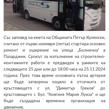
Със заповед на кмета на Общината Петър Куленски,
считано от първи ноември (петък) стартира основен
ремонт и уширение на улица „Болнична“ в
Пазарджик. Срокът за изпълнение на строително-
монтажните работи е предвиден в рамките на
следващите 25 дни или до 18:00 часа на 25.11.2024
година. През това време основната пътна артерия
ще бъде затворена изцяло в отсечката от
кръстовището с ул. “Димитър Греков“ до
кръстовището с бул. “Княгиня Мария Луиза“ и ще
бъде създадена временна организация на
движение.