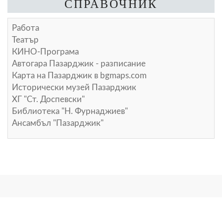
СПРАВОЧНИК
Работа
Театър
КИНО-Програма
Автогара Пазарджик - разписание
Карта на Пазарджик в
bgmaps.com
Исторически музей Пазарджик
ХГ "Ст. Доспевски"
Библиотека "Н. Фурнаджиев"
Ансамбъл "Пазарджик"