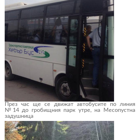
През час ще се движат автобусите по линия
№14 до гробищния парк утре, на Месопустна
задушница