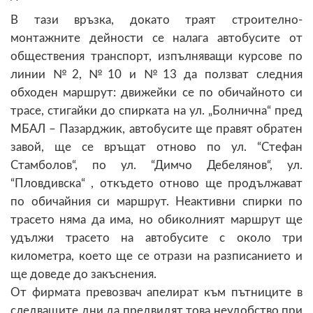
В тази връзка, докато траят строително-
монтажните дейности се налага автобусите от
обществения транспорт, изпълняващи курсове по
линии №2, №10 и №13 да ползват следния
обходен маршрут: движейки се по обичайното си
трасе, стигайки до спирката на ул. „Болнична“ пред
МБАЛ – Пазарджик, автобусите ще правят обратен
завой, ще се връщат отново по ул. “Стефан
Стамболов“, по ул. “Димчо Дебелянов“, ул.
“Пловдивска“ , откъдето отново ще продължават
по обичайния си маршрут. Неактивни спирки по
трасето няма да има, но обиколният маршрут ще
удължи трасето на автобусите с около три
километра, което ще се отрази на разписанието и
ще доведе до закъснения.
От фирмата превозвач апелират към пътниците в
следващите дни да предвидят това неудобство при