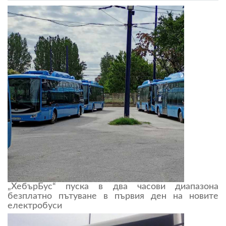
„ХебърБус“ пуска в два часови диапазона
безплатно пътуване в първия ден на новите
електробуси