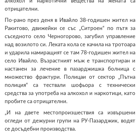
алкохол и наркотични вещества на жената са
отрицателни.
По-рано през деня в Ивайло 38-годишен жител на
Ракитово, движейки се със „Ситроен“ по пътя за
съседното село Черногорово, загубил управление
над возилото си. Леката кола се качила на тротоара
и ударила намиращият се там 78-годишен жител на
село Ивайло. Възрастният мъж е транспортиран и
настанен за лечение в пазарджишка болница с
множество фрактури. Полицаи от сектор „Пътна
полиция“ са тествали шофьора с технически
средства за употреба на алкохол и наркотици, като
пробите са отрицателни.
„И на двете местопроизшествия са извършени
огледи от дежурни групи на РУ-Пазарджик, водят
се досъдебни производства.