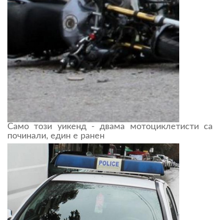
Само този уикенд - двама мотоциклетисти са
починали, един е ранен