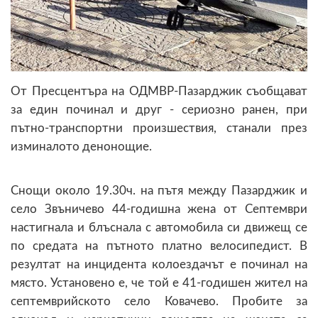
От Пресцентъра на ОДМВР-Пазарджик съобщават
за един починал и друг - сериозно ранен, при
пътно-транспортни произшествия, станали през
изминалото денонощие.
Снощи около 19.30ч. на пътя между Пазарджик и
село Звъничево 44-годишна жена от Септември
настигнала и блъснала с автомобила си движещ се
по средата на пътното платно велосипедист. В
резултат на инцидента колоездачът е починал на
място. Установено е, че той е 41-годишен жител на
септемврийското село Ковачево. Пробите за