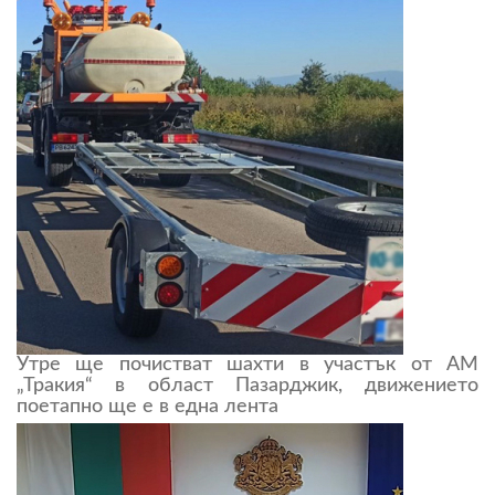
Утре ще почистват шахти в участък от АМ
„Тракия“ в област Пазарджик, движението
поетапно ще е в една лента