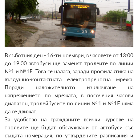
В съботния ден - 16-ти ноември, в часовете от 13:00
до 19:00 автобуси ще заменят тролеите по линии
№1 и №1Е. Това се налага, заради профилактика на
въздушно-контактната електропреносна мрежа.
Поради наложителното изключване на
напрежението по мрежата, в посочения часови
диапазон, тролейбусите по линии №1 и №1Е няма
да се движат.
За удобство на гражданите всички курсове на
тролеите ще бъдат обслужвани от автобуси със
същата номерация, по утвърдените разписания и