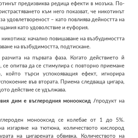
отинът предизвиква редица ефекти в мозъка. По-
ристрастяването към него показват, че никотинът
за удовлетвореност – като повлиява дейността на
сещания като удоволствие и еуфория.
а никотина: начално повишаване на възбудимостта
аване на възбудимостта, подтискане.
 разчита на първата фаза. Когато действието й
, се опитва да се стимулира с повторно приемане
о, който търси успокояващия ефект, игнорира
успокоение във втората. Приема следваща цигара,
ото действие се удължава.
вия дим е въглеродния монооксид /
продукт на
ъглероден монооксид се колебае от 1 до 5%.
 на изгаряне на тютюна, количеството кислород
рата на цигарената обвивка. Количеството на