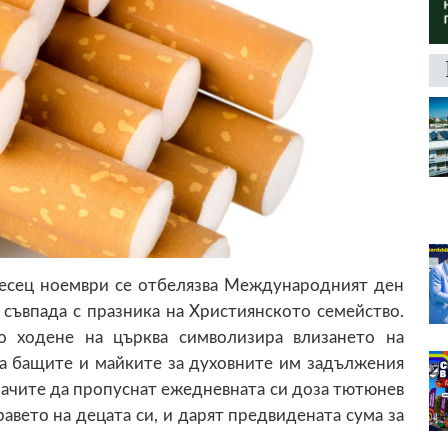
месец ноември се отбелязва Международният ден
съвпада с празника на Християнското семейство.
о ходене на църква символизира влизането на
а бащите и майките за духовните им задължения
ачите да пропуснат ежедневната си доза тютюнев
равето на децата си, и дарят предвидената сума за