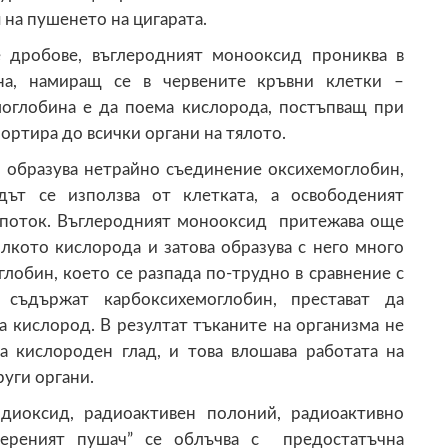
на пушенето на цигарата.
 дробове, въглеродният монооксид прониква в
ина, намиращ се в червените кръвни клетки –
моглобина е да поема кислорода, постъпващ при
ортира до всички органи на тялото.
, образува нетрайно съединение оксихемоглобин,
дът се използва от клетката, а освободеният
 поток. Въглеродният монооксид притежава още
лкото кислорода и затова образува с него много
лобин, което се разпада по-трудно в сравнение с
о съдържат карбоксихемоглобин, престават да
а кислород. В резултат тъканите на организма не
а кислороден глад, и това влошава работата на
руги органи.
 диоксид, радиоактивен полоний, радиоактивно
мереният пушач” се облъчва с предостатъчна