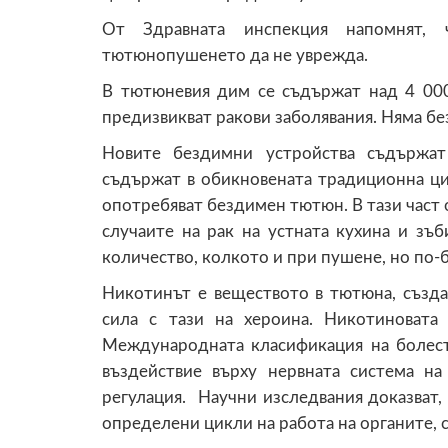
От Здравната инспекция напомнят,
тютюнопушенето да не уврежда.
В тютюневия дим се съдържат над 4 000 
предизвикват ракови заболявания. Няма бе
Новите бездимни устройства съдържат
съдържат в обикновената традиционна ци
опотребяват бездимен тютюн. В тази част 
случаите на рак на устната кухина и зъ
количество, колкото и при пушене, но по-
Никотинът е веществото в тютюна, създа
сила с тази на хероина. Никотиновата 
Международната класификация на болест
въздействие върху нервната система н
регулация. Научни изследвания доказват,
определени цикли на работа на органите, с