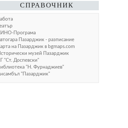
СПРАВОЧНИК
абота
еатър
КИНО-Програма
втогара Пазарджик - разписание
арта на Пазарджик в
bgmaps.com
сторически музей Пазарджик
Г "Ст. Доспевски"
иблиотека "Н. Фурнаджиев"
нсамбъл "Пазарджик"