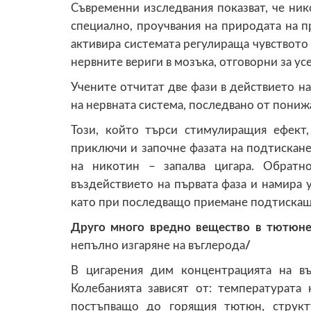
Съвременни изследвания показват, че ник
специално, проучвания на природата на п
активира системата регулираща чувството 
нервните вериги в мозъка, отговорни за у
Учените отчитат две фази в действието н
на нервната система, последвано от пониж
Този, който търси стимулиращия ефект,
приключи и започне фазата на подтискане
на никотин – запалва цигара. Обратн
въздействието на първата фаза и намира 
като при последващо приемане подтискащ
Друго много вредно вещество в тютюне
непълно изгаряне на въглерода
/
В цигарения дим концентрацията на в
Колебанията зависят от: температурата
постъпващо до горящия тютюн, структу