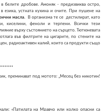
 в белите дробове. Амоняк - предизвиква остро,
 езика, устната кухина и очите. При пушене на
рични масла
. В организма те се дестилират, като
ди, киселини, феноли и терпени. Всички тези
лияние върху състоянието на сърцето. Тютюневата
 отлага във филтрите на цигарите, по стените на
цен, радиоактивен калий, които са продукти също
********
ик, преминават под мотото: „Месец без никотин!
иали: «Патилата на Мравчо или колко опасни са