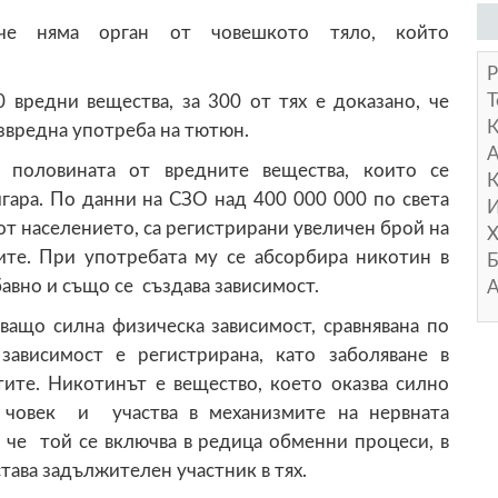
 че няма орган от човешкото тяло, който
Р
Т
вредни вещества, за 300 от тях е доказано, че
звредна употреба на тютюн.
А
 половината от вредните вещества, които се
К
гара. По данни на СЗО над 400 000 000 по света
И
от населението, са регистрирани увеличен брой на
Х
бите. При употребата му се абсорбира никотин в
Б
бавно и също се създава зависимост.
А
ващо силна физическа зависимост, сравнявана по
зависимост е регистрирана, като заболяване в
ите. Никотинът е вещество, което оказва силно
а човек и участва в механизмите на нервната
 че той се включва в редица обменни процеси, в
тава задължителен участник в тях.