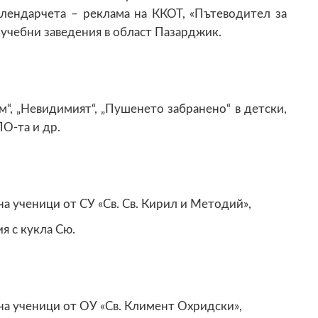
алендарчета – реклама на ККОТ, «Пътеводител за
 учебни заведения в област Пазарджик.
м“, „Невидимият“, „Пушенето забранено“ в детски,
О-та и др.
 ученици от СУ «Св. Св. Кирил и Методий»,
я с кукла Сю.
а ученици от ОУ «Св. Климент Охридски»,