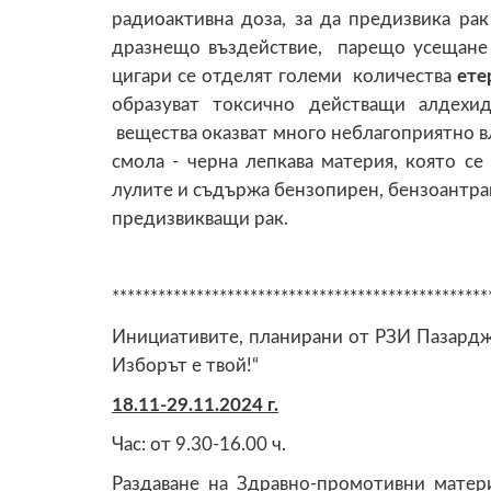
радиоактивна доза, за да предизвика рак
дразнещо въздействие, парещо усещане в
цигари се отделят големи количества
ете
образуват токсично действащи алдехи
вещества оказват много неблагоприятно в
смола - черна лепкава материя, която се
лулите и съдържа бензопирен, бензоантра
предизвикващи рак.
*************************************************
Инициативите, планирани от РЗИ Пазардж
Изборът е твой!“
18.1
1
-29.11.2024 г.
Час: от 9.30-16.00 ч.
Раздаване на Здравно-промотивни матер