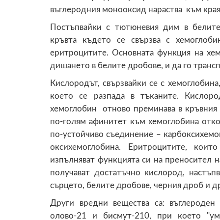
въглеродния монооксид нараства към края 
Постъпвайки с тютюневия дим в белите
кръвта където се свързва с хемоглоб
еритроцитите. Основната функция на хе
дишането в белите дробове, и да го трансп
Кислородът, свързвайки се с хемоглобина
което се разпада в тъканите. Кислоро
хемоглобин отново преминава в кръвния
по-голям афинитет към хемоглобина отко
по-устойчиво съединение – карбоксихемог
оксихемоглобина. Еритроцитите, коит
изпълняват функцията си на преносител н
получават достатъчно кислород, настъпв
сърцето, белите дробове, черния дроб и д
Други вредни вещества са: въглероден
олово-21 и бисмут-210, при което "у