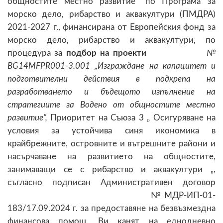
общностите местно развитие”
по Програма за
морско дело, рибарство и аквакултури (ПМДРА)
2021-2027 г., финансирана от Европейския фонд за
морско дело, рибарство и аквакултури, по
процедура
за подбор на проекти
№
BG14MFPR001-3.001 „Изграждане на капацитет и
подготвителни действия в подкрепа на
разработването и бъдещото изпълнение на
стратегиите за Водено от общностите местно
развитие”
,
Приоритет на Съюза 3 „ Осигуряване на
условия за устойчива синя икономика в
крайбрежните, островните и вътрешните райони и
насърчаване на развитието на общностите,
занимаващи се с рибарство и аквакултури „,
съгласно подписан
Административен договор
№ МДР-ИП-01-
183/17.09.2024 г. за предоставяне на безвъзмездна
финансова помощ, Ви канят на еднодневно